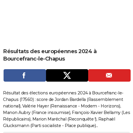
City break
Voyage de noces
Climat
Destinations
Voyage nature
Forum
+
PHOTO
GUIDES D'ACHAT
BONS PLANS
CARTE DE VOEUX
Résultats des européennes 2024 à
Carte Bonne année
Carte Pâques
Carte de Noël
Carte Saint-Valentin
Carte d'anniversaire
DICTIONNAIRE
Bourcefranc-le-Chapus
Biographies
Expressions
Dictionnaire
Citations
Proverbes
PROGRAMME TV
COPAINS D'AVANT
Se connecter
Collèges
Universités
Service militaire
S'inscrire
Lycées
Primaires
Entreprises
Avis de recherche
AVIS DE DÉCÈS
Résultat des élections européennes 2024 à Bourcefranc-le-
Chapus (17560) : score de Jordan Bardella (Rassemblement
FORUM
national), Valérie Hayer (Renaissance - Modem - Horizons),
Manon Aubry (France insoumise), François-Xavier Bellamy (Les
Lifestyle
Sport
Television
Cinema
Bricolage
Culture
Auto
Voyage
Républicains), Marion Maréchal (Reconquête !), Raphaël
Glucksmann (Parti socialiste - Place publique)...