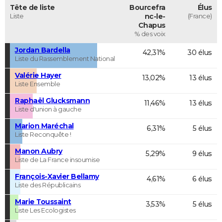
Tête de liste
Bourcefra
Élus
Liste
nc-le-
(France)
Chapus
% des voix
Jordan Bardella
42,31%
30 élus
Liste du Rassemblement National
Valérie Hayer
13,02%
13 élus
Liste Ensemble
Raphaël Glucksmann
11,46%
13 élus
Liste d'union à gauche
Marion Maréchal
6,31%
5 élus
Liste Reconquête !
Manon Aubry
5,29%
9 élus
Liste de La France insoumise
François-Xavier Bellamy
4,61%
6 élus
Liste des Républicains
Marie Toussaint
3,53%
5 élus
Liste Les Ecologistes