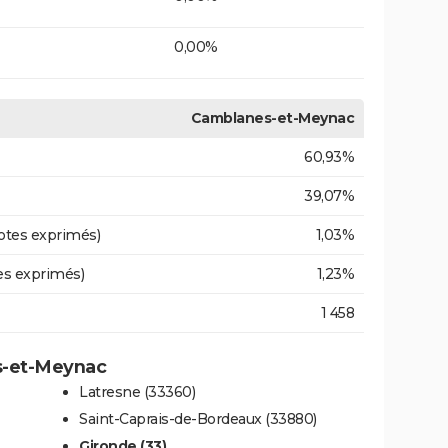
0,00%
Camblanes-et-Meynac
60,93%
39,07%
otes exprimés)
1,03%
es exprimés)
1,23%
1 458
es-et-Meynac
Latresne (33360)
Saint-Caprais-de-Bordeaux (33880)
Gironde (33)