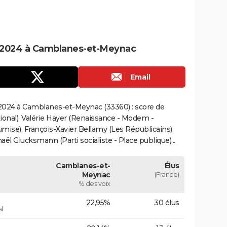
 2024 à Camblanes-et-Meynac
Email
2024 à Camblanes-et-Meynac (33360) : score de
onal), Valérie Hayer (Renaissance - Modem -
mise), François-Xavier Bellamy (Les Républicains),
ël Glucksmann (Parti socialiste - Place publique)...
Camblanes-et-
Élus
Meynac
(France)
% des voix
22,95%
30 élus
l