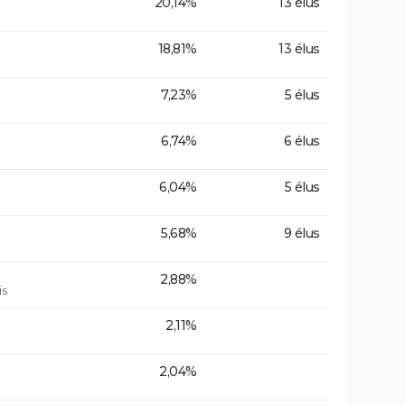
20,14%
13 élus
18,81%
13 élus
7,23%
5 élus
6,74%
6 élus
6,04%
5 élus
5,68%
9 élus
2,88%
is
2,11%
2,04%