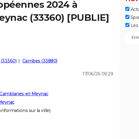
ropéennes 2024 à
Actu
ynac (33360) [PUBLIE]
Spo
Les 
 (33360)
Cambes (33880)
17/06/26 09:29
à Camblanes-et-Meynac
-Meynac
informations sur la ville)