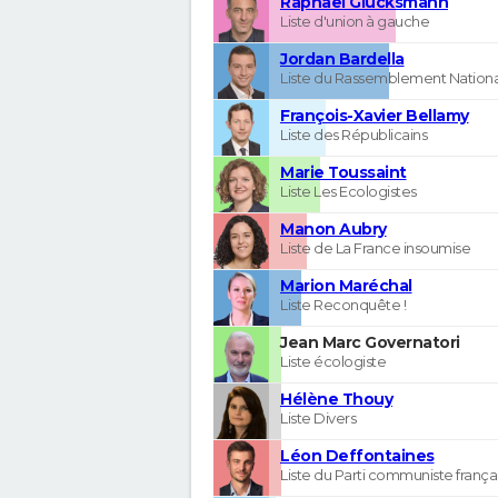
Raphaël Glucksmann
Liste d'union à gauche
Jordan Bardella
Liste du Rassemblement Nationa
François-Xavier Bellamy
Liste des Républicains
Marie Toussaint
Liste Les Ecologistes
Manon Aubry
Liste de La France insoumise
Marion Maréchal
Liste Reconquête !
Jean Marc Governatori
Liste écologiste
Hélène Thouy
Liste Divers
Léon Deffontaines
Liste du Parti communiste frança