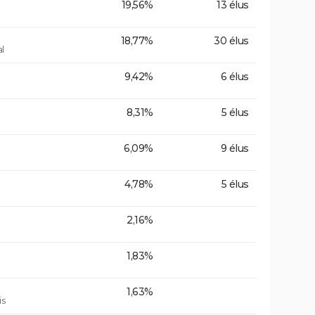
19,56%
13 élus
18,77%
30 élus
l
9,42%
6 élus
8,31%
5 élus
6,09%
9 élus
4,78%
5 élus
2,16%
1,83%
1,63%
is