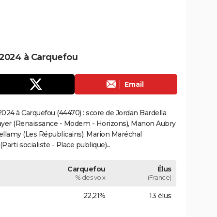
 2024 à Carquefou
Email
024 à Carquefou (44470) : score de Jordan Bardella
ayer (Renaissance - Modem - Horizons), Manon Aubry
Bellamy (Les Républicains), Marion Maréchal
rti socialiste - Place publique)...
Carquefou
Élus
% des voix
(France)
22,21%
13 élus