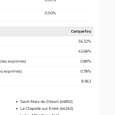
0,00%
Carquefou
56,32%
43,68%
otes exprimés)
0,89%
es exprimés)
0,78%
8 963
Saint-Mars-du-Désert (44850)
La Chapelle-sur-Erdre (44240)