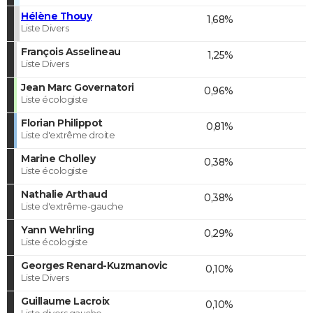
Hélène Thouy
1,68%
Liste Divers
François Asselineau
1,25%
Liste Divers
Jean Marc Governatori
0,96%
Liste écologiste
Florian Philippot
0,81%
Liste d'extrême droite
Marine Cholley
0,38%
Liste écologiste
Nathalie Arthaud
0,38%
Liste d'extrême-gauche
Yann Wehrling
0,29%
Liste écologiste
Georges Renard-Kuzmanovic
0,10%
Liste Divers
Guillaume Lacroix
0,10%
Liste divers gauche