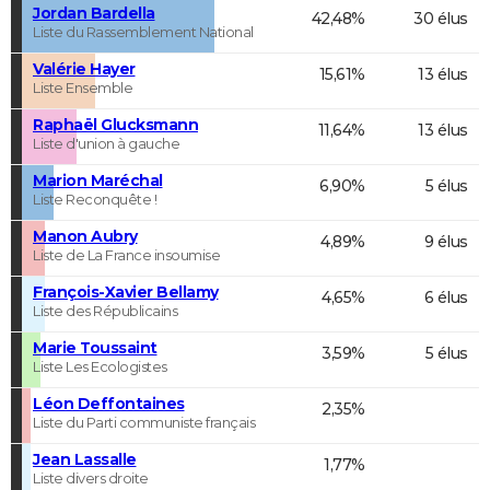
Jordan Bardella
42,48%
30 élus
Liste du Rassemblement National
Valérie Hayer
15,61%
13 élus
Liste Ensemble
Raphaël Glucksmann
11,64%
13 élus
Liste d'union à gauche
Marion Maréchal
6,90%
5 élus
Liste Reconquête !
Manon Aubry
4,89%
9 élus
Liste de La France insoumise
François-Xavier Bellamy
4,65%
6 élus
Liste des Républicains
Marie Toussaint
3,59%
5 élus
Liste Les Ecologistes
Léon Deffontaines
2,35%
Liste du Parti communiste français
Jean Lassalle
1,77%
Liste divers droite