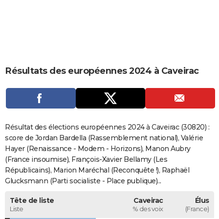
City break
Voyage de noces
Climat
Destinations
Voyage nature
Forum
+
PHOTO
GUIDES D'ACHAT
BONS PLANS
Résultats des européennes 2024 à Caveirac
CARTE DE VOEUX
Carte Bonne année
Carte Pâques
Carte de Noël
Carte Saint-Valentin
Carte d'anniversaire
DICTIONNAIRE
Biographies
Expressions
Dictionnaire
Citations
Proverbes
PROGRAMME TV
Résultat des élections européennes 2024 à Caveirac (30820) :
COPAINS D'AVANT
score de Jordan Bardella (Rassemblement national), Valérie
Hayer (Renaissance - Modem - Horizons), Manon Aubry
Se connecter
Collèges
Universités
Service militaire
S'inscrire
Lycées
Primaires
Entreprises
Avis de recherche
AVIS DE DÉCÈS
(France insoumise), François-Xavier Bellamy (Les
Républicains), Marion Maréchal (Reconquête !), Raphaël
FORUM
Glucksmann (Parti socialiste - Place publique)...
Lifestyle
Sport
Television
Cinema
Bricolage
Culture
Auto
Voyage
Tête de liste
Caveirac
Élus
Liste
% des voix
(France)