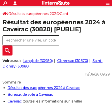
ACTUALITÉS
Connexion
S'inscrire
Résultats européennes 2024
Gard
Rechercher
Société
Education
Villes
Politique
Faits Divers
Monde
+
SPORT
Résultat des européennes 2024 à
Football
Cyclisme
Forum
Coupe du monde 2026
Tennis
Rugby
CULTURE
Caveirac (30820) [PUBLIE]
TNT
Cinéma
Musique
Programme TV
Streaming
Sorties cinéma
+
FINANCE
Impôts
Immobilier
Banque
Crédit
Retraite
Epargne
Risques naturels par ville
Assurance
AUTO
Réserver un essai
Berlines
Forum auto
Essais
Citadines
SUV
+
HIGH-TECH
Voir aussi :
Langlade (30980)
Clarensac (30870)
Saint-
Meilleur smartphone
Ordinateurs
Guide high-tech
Mobiles
Internet
Jeux vidéo
+
Dionisy (30980)
BRICOLAGE
17/06/26 09:29
Aménagement intérieur
Cuisine
Jardinage
+
Forum
Extérieur
Salle de bains
Rangement
WEEK-END
Sommaire :
Escapades
Expositions
Week-end nature
Guides de France
Patrimoine
Musées
+
LIFESTYLE
Résultat des européennes 2024 à Caveirac
Bureaux de vote à Caveirac
Bien-être
Mode
+
Art de vivre
Loisirs
Modes de vie
SANTE
Caveirac
(toutes les informations sur la ville)
Guide de la santé
Médicaments
+
Alimentation
Maladies
Sommeil
VOYAGE