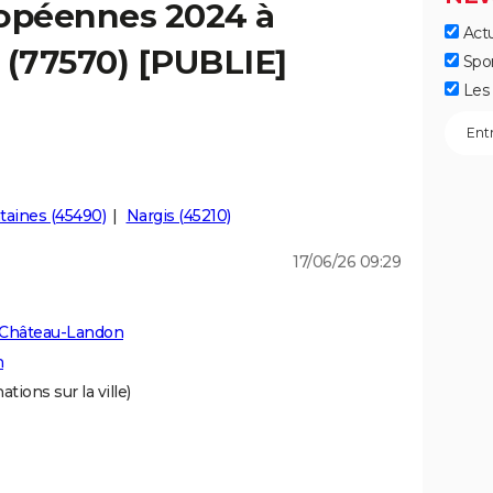
ropéennes 2024 à
Actu
(77570) [PUBLIE]
Spo
Les 
taines (45490)
Nargis (45210)
17/06/26 09:29
 Château-Landon
n
tions sur la ville)