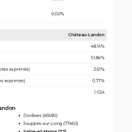
0,00%
Château-Landon
48,14%
51,86%
otes exprimés)
2,61%
es exprimés)
0,77%
1 034
Landon
Dordives (45680)
Souppes-sur-Loing (77460)
Seine-et-Marne (77)