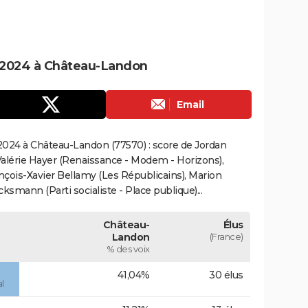
 2024 à Château-Landon
Email
2024 à Château-Landon (77570) : score de Jordan
alérie Hayer (Renaissance - Modem - Horizons),
çois-Xavier Bellamy (Les Républicains), Marion
smann (Parti socialiste - Place publique)...
Château-
Élus
Landon
(France)
% des voix
41,04%
30 élus
l