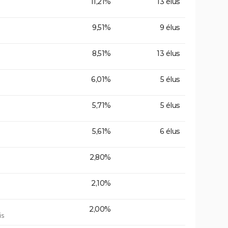
11,21%
13 élus
9,51%
9 élus
8,51%
13 élus
6,01%
5 élus
5,71%
5 élus
5,61%
6 élus
2,80%
2,10%
2,00%
is