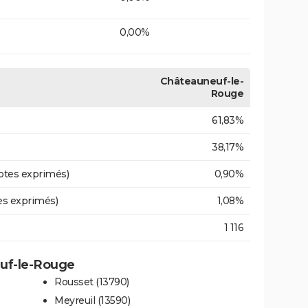
0,00%
Châteauneuf-le-
Rouge
61,83%
38,17%
otes exprimés)
0,90%
es exprimés)
1,08%
1 116
euf-le-Rouge
Rousset (13790)
Meyreuil (13590)