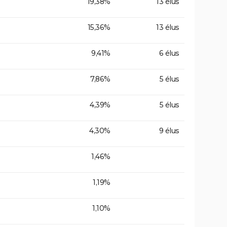
19,38%
13 élus
15,36%
13 élus
9,41%
6 élus
7,86%
5 élus
4,39%
5 élus
4,30%
9 élus
1,46%
1,19%
1,10%