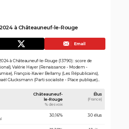
 2024 à Châteauneuf-le-Rouge
Email
024 à Châteauneuf-le-Rouge (13790) : score de
onal), Valérie Hayer (Renaissance - Modem -
mise), François-Xavier Bellamy (Les Républicains),
ël Glucksmann (Parti socialiste - Place publique)...
Châteauneuf-
Élus
le-Rouge
(France)
% des voix
30,16%
30 élus
l