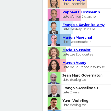
Liste Ensemble
Raphaël Glucksmann
Liste d'union à gauche
François-Xavier Bellamy
Liste des Républicains
Marion Maréchal
Liste Reconquête !
Marie Toussaint
Liste Les Ecologistes
Manon Aubry
Liste de La France insoumise
Jean Marc Governatori
Liste écologiste
François Asselineau
Liste Divers
Yann Wehrling
Liste écologiste