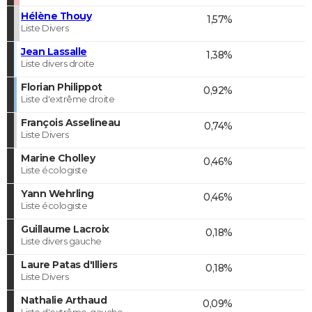
Hélène Thouy
1,57%
Liste Divers
Jean Lassalle
1,38%
Liste divers droite
Florian Philippot
0,92%
Liste d'extrême droite
François Asselineau
0,74%
Liste Divers
Marine Cholley
0,46%
Liste écologiste
Yann Wehrling
0,46%
Liste écologiste
Guillaume Lacroix
0,18%
Liste divers gauche
Laure Patas d'Illiers
0,18%
Liste Divers
Nathalie Arthaud
0,09%
Liste d'extrême-gauche