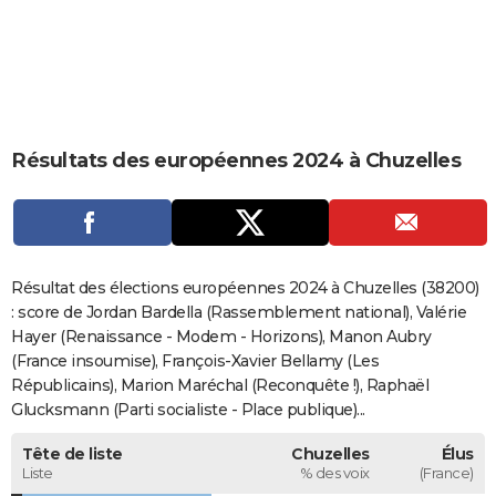
City break
Voyage de noces
Climat
Destinations
Voyage nature
Forum
+
PHOTO
GUIDES D'ACHAT
BONS PLANS
Résultats des européennes 2024 à Chuzelles
CARTE DE VOEUX
Carte Bonne année
Carte Pâques
Carte de Noël
Carte Saint-Valentin
Carte d'anniversaire
DICTIONNAIRE
Biographies
Expressions
Dictionnaire
Citations
Proverbes
PROGRAMME TV
Résultat des élections européennes 2024 à Chuzelles (38200)
COPAINS D'AVANT
: score de Jordan Bardella (Rassemblement national), Valérie
Hayer (Renaissance - Modem - Horizons), Manon Aubry
Se connecter
Collèges
Universités
Service militaire
S'inscrire
Lycées
Primaires
Entreprises
Avis de recherche
AVIS DE DÉCÈS
(France insoumise), François-Xavier Bellamy (Les
Républicains), Marion Maréchal (Reconquête !), Raphaël
FORUM
Glucksmann (Parti socialiste - Place publique)...
Lifestyle
Sport
Television
Cinema
Bricolage
Culture
Auto
Voyage
Tête de liste
Chuzelles
Élus
Liste
% des voix
(France)