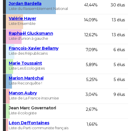
Jordan Bardella
41,44%
30 élus
Liste du Rassemblement National
Valérie Hayer
14,09%
13 élus
Liste Ensemble
Raphaël Glucksmann
12,62%
13 élus
Liste d'union à gauche
François-Xavier Bellamy
7,09%
6 élus
Liste des Républicains
Marie Toussaint
5,89%
5 élus
Liste Les Ecologistes
Marion Maréchal
5,25%
5 élus
Liste Reconquête !
Manon Aubry
3,04%
9 élus
Liste de La France insoumise
Jean Marc Governatori
2,67%
Liste écologiste
Léon Deffontaines
1,66%
Liste du Parti communiste français