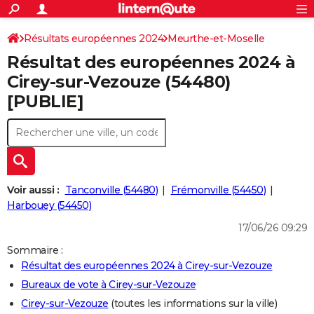
ACTUALITÉS
Connexion
S'inscrire
Résultats européennes 2024
Meurthe-et-Moselle
Rechercher
Société
Education
Villes
Politique
Faits Divers
Monde
+
SPORT
Résultat des européennes 2024 à
Football
Cyclisme
Forum
Coupe du monde 2026
Tennis
Rugby
CULTURE
Cirey-sur-Vezouze (54480)
[PUBLIE]
TNT
Cinéma
Musique
Programme TV
Streaming
Sorties cinéma
+
FINANCE
Impôts
Immobilier
Banque
Crédit
Retraite
Epargne
Risques naturels par ville
Assurance
AUTO
Réserver un essai
Berlines
Forum auto
Essais
Citadines
SUV
+
HIGH-TECH
Meilleur smartphone
Ordinateurs
Guide high-tech
Mobiles
Internet
Jeux vidéo
+
BRICOLAGE
Voir aussi :
Tanconville (54480)
Frémonville (54450)
Harbouey (54450)
Aménagement intérieur
Cuisine
Jardinage
+
Forum
Extérieur
Salle de bains
Rangement
WEEK-END
17/06/26 09:29
Escapades
Expositions
Week-end nature
Guides de France
Patrimoine
Musées
+
LIFESTYLE
Sommaire :
Résultat des européennes 2024 à Cirey-sur-Vezouze
Bien-être
Mode
+
Art de vivre
Loisirs
Modes de vie
SANTE
Bureaux de vote à Cirey-sur-Vezouze
Guide de la santé
Médicaments
+
Alimentation
Maladies
Sommeil
VOYAGE
Cirey-sur-Vezouze
(toutes les informations sur la ville)