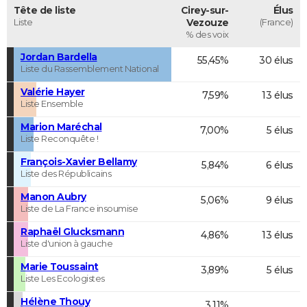
Tête de liste
Cirey-sur-
Élus
Liste
Vezouze
(France)
% des voix
Jordan Bardella
55,45%
30 élus
Liste du Rassemblement National
Valérie Hayer
7,59%
13 élus
Liste Ensemble
Marion Maréchal
7,00%
5 élus
Liste Reconquête !
François-Xavier Bellamy
5,84%
6 élus
Liste des Républicains
Manon Aubry
5,06%
9 élus
Liste de La France insoumise
Raphaël Glucksmann
4,86%
13 élus
Liste d'union à gauche
Marie Toussaint
3,89%
5 élus
Liste Les Ecologistes
Hélène Thouy
3,11%