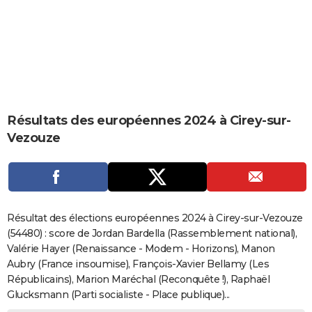
City break
Voyage de noces
Climat
Destinations
Voyage nature
Forum
+
PHOTO
GUIDES D'ACHAT
BONS PLANS
CARTE DE VOEUX
Résultats des européennes 2024 à Cirey-sur-
Carte Bonne année
Carte Pâques
Carte de Noël
Carte Saint-Valentin
Carte d'anniversaire
DICTIONNAIRE
Vezouze
Biographies
Expressions
Dictionnaire
Citations
Proverbes
PROGRAMME TV
COPAINS D'AVANT
Se connecter
Collèges
Universités
Service militaire
S'inscrire
Lycées
Primaires
Entreprises
Avis de recherche
AVIS DE DÉCÈS
Résultat des élections européennes 2024 à Cirey-sur-Vezouze
(54480) : score de Jordan Bardella (Rassemblement national),
FORUM
Valérie Hayer (Renaissance - Modem - Horizons), Manon
Aubry (France insoumise), François-Xavier Bellamy (Les
Lifestyle
Sport
Television
Cinema
Bricolage
Culture
Auto
Voyage
Républicains), Marion Maréchal (Reconquête !), Raphaël
Glucksmann (Parti socialiste - Place publique)...