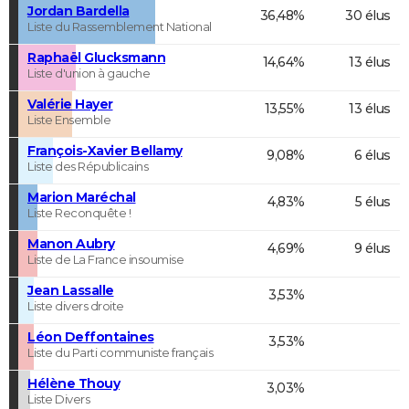
Jordan Bardella
36,48%
30 élus
Liste du Rassemblement National
Raphaël Glucksmann
14,64%
13 élus
Liste d'union à gauche
Valérie Hayer
13,55%
13 élus
Liste Ensemble
François-Xavier Bellamy
9,08%
6 élus
Liste des Républicains
Marion Maréchal
4,83%
5 élus
Liste Reconquête !
Manon Aubry
4,69%
9 élus
Liste de La France insoumise
Jean Lassalle
3,53%
Liste divers droite
Léon Deffontaines
3,53%
Liste du Parti communiste français
Hélène Thouy
3,03%
Liste Divers