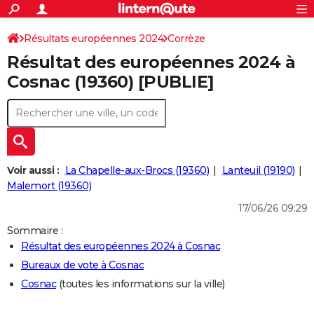
ACTUALITÉS
Connexion
S'inscrire
Résultats européennes 2024
Corrèze
Rechercher
Société
Education
Villes
Politique
Faits Divers
Monde
+
SPORT
Résultat des européennes 2024 à
Football
Cyclisme
Forum
Coupe du monde 2026
Tennis
Rugby
CULTURE
Cosnac (19360) [PUBLIE]
TNT
Cinéma
Musique
Programme TV
Streaming
Sorties cinéma
+
FINANCE
Impôts
Immobilier
Banque
Crédit
Retraite
Epargne
Risques naturels par ville
Assurance
AUTO
Réserver un essai
Berlines
Forum auto
Essais
Citadines
SUV
+
HIGH-TECH
Voir aussi :
La Chapelle-aux-Brocs (19360)
Lanteuil (19190)
Meilleur smartphone
Ordinateurs
Guide high-tech
Mobiles
Internet
Jeux vidéo
+
Malemort (19360)
BRICOLAGE
17/06/26 09:29
Aménagement intérieur
Cuisine
Jardinage
+
Forum
Extérieur
Salle de bains
Rangement
WEEK-END
Sommaire :
Escapades
Expositions
Week-end nature
Guides de France
Patrimoine
Musées
+
LIFESTYLE
Résultat des européennes 2024 à Cosnac
Bureaux de vote à Cosnac
Bien-être
Mode
+
Art de vivre
Loisirs
Modes de vie
SANTE
Cosnac
(toutes les informations sur la ville)
Guide de la santé
Médicaments
+
Alimentation
Maladies
Sommeil
VOYAGE