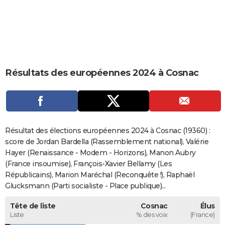
City break
Voyage de noces
Climat
Destinations
Voyage nature
Forum
+
PHOTO
GUIDES D'ACHAT
BONS PLANS
Résultats des européennes 2024 à Cosnac
CARTE DE VOEUX
Carte Bonne année
Carte Pâques
Carte de Noël
Carte Saint-Valentin
Carte d'anniversaire
DICTIONNAIRE
Biographies
Expressions
Dictionnaire
Citations
Proverbes
PROGRAMME TV
Résultat des élections européennes 2024 à Cosnac (19360) :
COPAINS D'AVANT
score de Jordan Bardella (Rassemblement national), Valérie
Hayer (Renaissance - Modem - Horizons), Manon Aubry
Se connecter
Collèges
Universités
Service militaire
S'inscrire
Lycées
Primaires
Entreprises
Avis de recherche
AVIS DE DÉCÈS
(France insoumise), François-Xavier Bellamy (Les
Républicains), Marion Maréchal (Reconquête !), Raphaël
FORUM
Glucksmann (Parti socialiste - Place publique)...
Lifestyle
Sport
Television
Cinema
Bricolage
Culture
Auto
Voyage
Tête de liste
Cosnac
Élus
Liste
% des voix
(France)