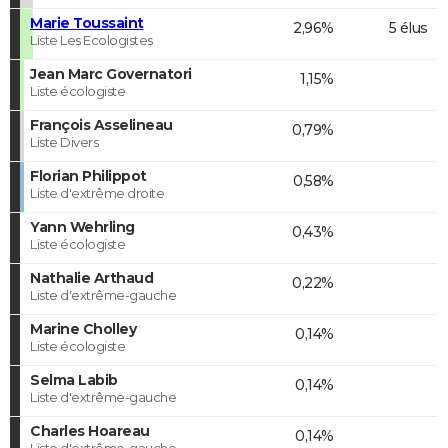
Marie Toussaint
2,96%
5 élus
Liste Les Ecologistes
Jean Marc Governatori
1,15%
Liste écologiste
François Asselineau
0,79%
Liste Divers
Florian Philippot
0,58%
Liste d'extrême droite
Yann Wehrling
0,43%
Liste écologiste
Nathalie Arthaud
0,22%
Liste d'extrême-gauche
Marine Cholley
0,14%
Liste écologiste
Selma Labib
0,14%
Liste d'extrême-gauche
Charles Hoareau
0,14%
Liste d'extrême-gauche