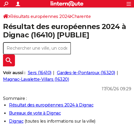
ACTUALITÉS
Connexion
S'inscrire
Résultats européennes 2024
Charente
Rechercher
Société
Education
Villes
Politique
Faits Divers
Monde
+
SPORT
Résultat des européennes 2024 à
Football
Cyclisme
Forum
Coupe du monde 2026
Tennis
Rugby
CULTURE
Dignac (16410) [PUBLIE]
TNT
Cinéma
Musique
Programme TV
Streaming
Sorties cinéma
+
FINANCE
Impôts
Immobilier
Banque
Crédit
Retraite
Epargne
Risques naturels par ville
Assurance
AUTO
Réserver un essai
Berlines
Forum auto
Essais
Citadines
SUV
+
HIGH-TECH
Voir aussi :
Sers (16410)
Gardes-le-Pontaroux (16320)
Meilleur smartphone
Ordinateurs
Guide high-tech
Mobiles
Internet
Jeux vidéo
+
Magnac-Lavalette-Villars (16320)
BRICOLAGE
17/06/26 09:29
Aménagement intérieur
Cuisine
Jardinage
+
Forum
Extérieur
Salle de bains
Rangement
WEEK-END
Sommaire :
Escapades
Expositions
Week-end nature
Guides de France
Patrimoine
Musées
+
LIFESTYLE
Résultat des européennes 2024 à Dignac
Bureaux de vote à Dignac
Bien-être
Mode
+
Art de vivre
Loisirs
Modes de vie
SANTE
Dignac
(toutes les informations sur la ville)
Guide de la santé
Médicaments
+
Alimentation
Maladies
Sommeil
VOYAGE