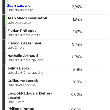
Jean Lassalle
2,94%
Liste divers droite
Jean Marc Governatori
1,84%
Liste écologiste
Florian Philippot
1,47%
Liste d'extrême droite
François Asselineau
0,74%
Liste Divers
Nathalie Arthaud
0,74%
Liste d'extrême-gauche
Selma Labib
0,18%
Liste d'extrême-gauche
Guillaume Lacroix
0,18%
Liste divers gauche
Léopold-Edouard Deher-
0,00%
Lesaint
Liste Divers
Philippe Ponge
0,00%