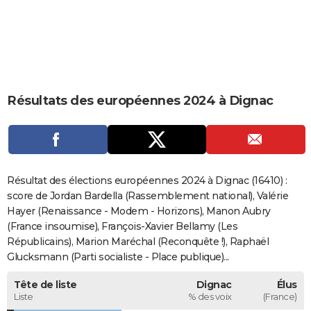
City break
Voyage de noces
Climat
Destinations
Voyage nature
Forum
+
PHOTO
GUIDES D'ACHAT
BONS PLANS
Résultats des européennes 2024 à Dignac
CARTE DE VOEUX
Carte Bonne année
Carte Pâques
Carte de Noël
Carte Saint-Valentin
Carte d'anniversaire
DICTIONNAIRE
Biographies
Expressions
Dictionnaire
Citations
Proverbes
PROGRAMME TV
Résultat des élections européennes 2024 à Dignac (16410) :
COPAINS D'AVANT
score de Jordan Bardella (Rassemblement national), Valérie
Hayer (Renaissance - Modem - Horizons), Manon Aubry
Se connecter
Collèges
Universités
Service militaire
S'inscrire
Lycées
Primaires
Entreprises
Avis de recherche
AVIS DE DÉCÈS
(France insoumise), François-Xavier Bellamy (Les
Républicains), Marion Maréchal (Reconquête !), Raphaël
FORUM
Glucksmann (Parti socialiste - Place publique)...
Lifestyle
Sport
Television
Cinema
Bricolage
Culture
Auto
Voyage
Tête de liste
Dignac
Élus
Liste
% des voix
(France)