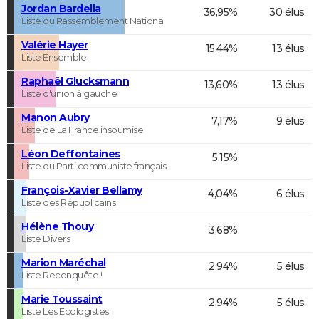
Jordan Bardella
36,95%
30 élus
Liste du Rassemblement National
Valérie Hayer
15,44%
13 élus
Liste Ensemble
Raphaël Glucksmann
13,60%
13 élus
Liste d'union à gauche
Manon Aubry
7,17%
9 élus
Liste de La France insoumise
Léon Deffontaines
5,15%
Liste du Parti communiste français
François-Xavier Bellamy
4,04%
6 élus
Liste des Républicains
Hélène Thouy
3,68%
Liste Divers
Marion Maréchal
2,94%
5 élus
Liste Reconquête !
Marie Toussaint
2,94%
5 élus
Liste Les Ecologistes