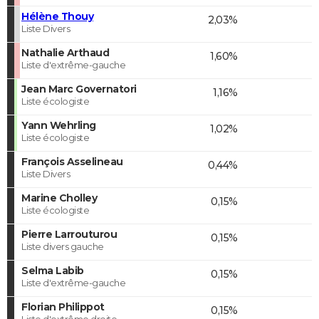
Hélène Thouy
2,03%
Liste Divers
Nathalie Arthaud
1,60%
Liste d'extrême-gauche
Jean Marc Governatori
1,16%
Liste écologiste
Yann Wehrling
1,02%
Liste écologiste
François Asselineau
0,44%
Liste Divers
Marine Cholley
0,15%
Liste écologiste
Pierre Larrouturou
0,15%
Liste divers gauche
Selma Labib
0,15%
Liste d'extrême-gauche
Florian Philippot
0,15%
Liste d'extrême droite