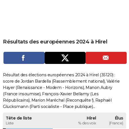
City break
Voyage de noces
Climat
Destinations
Voyage nature
Forum
+
PHOTO
GUIDES D'ACHAT
BONS PLANS
Résultats des européennes 2024 à Hirel
CARTE DE VOEUX
Carte Bonne année
Carte Pâques
Carte de Noël
Carte Saint-Valentin
Carte d'anniversaire
DICTIONNAIRE
Biographies
Expressions
Dictionnaire
Citations
Proverbes
PROGRAMME TV
Résultat des élections européennes 2024 à Hirel (35120) :
COPAINS D'AVANT
score de Jordan Bardella (Rassemblement national), Valérie
Hayer (Renaissance - Modem - Horizons), Manon Aubry
Se connecter
Collèges
Universités
Service militaire
S'inscrire
Lycées
Primaires
Entreprises
Avis de recherche
AVIS DE DÉCÈS
(France insoumise), François-Xavier Bellamy (Les
Républicains), Marion Maréchal (Reconquête !), Raphaël
FORUM
Glucksmann (Parti socialiste - Place publique)...
Lifestyle
Sport
Television
Cinema
Bricolage
Culture
Auto
Voyage
Tête de liste
Hirel
Élus
Liste
% des voix
(France)