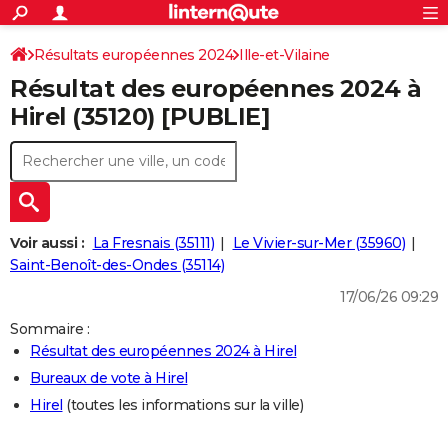
ACTUALITÉS
Connexion
S'inscrire
Résultats européennes 2024
Ille-et-Vilaine
Rechercher
Société
Education
Villes
Politique
Faits Divers
Monde
+
SPORT
Résultat des européennes 2024 à
Football
Cyclisme
Forum
Coupe du monde 2026
Tennis
Rugby
CULTURE
Hirel (35120) [PUBLIE]
TNT
Cinéma
Musique
Programme TV
Streaming
Sorties cinéma
+
FINANCE
Impôts
Immobilier
Banque
Crédit
Retraite
Epargne
Risques naturels par ville
Assurance
AUTO
Réserver un essai
Berlines
Forum auto
Essais
Citadines
SUV
+
HIGH-TECH
Voir aussi :
La Fresnais (35111)
Le Vivier-sur-Mer (35960)
Meilleur smartphone
Ordinateurs
Guide high-tech
Mobiles
Internet
Jeux vidéo
+
Saint-Benoît-des-Ondes (35114)
BRICOLAGE
17/06/26 09:29
Aménagement intérieur
Cuisine
Jardinage
+
Forum
Extérieur
Salle de bains
Rangement
WEEK-END
Sommaire :
Escapades
Expositions
Week-end nature
Guides de France
Patrimoine
Musées
+
LIFESTYLE
Résultat des européennes 2024 à Hirel
Bureaux de vote à Hirel
Bien-être
Mode
+
Art de vivre
Loisirs
Modes de vie
SANTE
Hirel
(toutes les informations sur la ville)
Guide de la santé
Médicaments
+
Alimentation
Maladies
Sommeil
VOYAGE