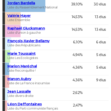
Jordan Bardella
39,10%
30 élus
Liste du Rassemblement National
Valérie Hayer
14,53%
13 élus
Liste Ensemble
Raphaël Glucksmann
14,53%
13 élus
Liste d'union à gauche
François-Xavier Bellamy
6,10%
6 élus
Liste des Républicains
Marie Toussaint
4,94%
5 élus
Liste Les Ecologistes
Marion Maréchal
4,36%
5 élus
Liste Reconquête !
Manon Aubry
4,36%
9 élus
Liste de La France insoumise
Jean Lassalle
2,62%
Liste divers droite
Léon Deffontaines
2,47%
Liste du Parti communiste français