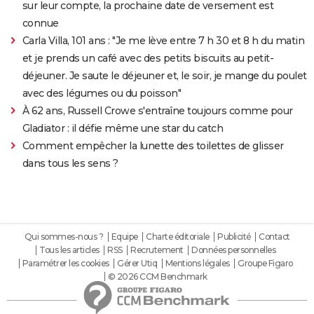
sur leur compte, la prochaine date de versement est
connue
Carla Villa, 101 ans : "Je me lève entre 7 h 30 et 8 h du matin
et je prends un café avec des petits biscuits au petit-
déjeuner. Je saute le déjeuner et, le soir, je mange du poulet
avec des légumes ou du poisson"
À 62 ans, Russell Crowe s'entraîne toujours comme pour
Gladiator : il défie même une star du catch
Comment empêcher la lunette des toilettes de glisser
dans tous les sens ?
Qui sommes-nous ?
Equipe
Charte éditoriale
Publicité
Contact
Tous les articles
RSS
Recrutement
Données personnelles
Paramétrer les cookies
Gérer Utiq
Mentions légales
Groupe Figaro
© 2026 CCM Benchmark