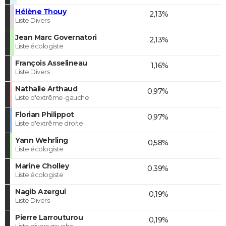
Hélène Thouy
2,13%
Liste Divers
Jean Marc Governatori
2,13%
Liste écologiste
François Asselineau
1,16%
Liste Divers
Nathalie Arthaud
0,97%
Liste d'extrême-gauche
Florian Philippot
0,97%
Liste d'extrême droite
Yann Wehrling
0,58%
Liste écologiste
Marine Cholley
0,39%
Liste écologiste
Nagib Azergui
0,19%
Liste Divers
Pierre Larrouturou
0,19%
Liste divers gauche