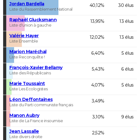
Jordan Bardella
40,12%
30 élus
Liste du Rassemblement National
Raphaël Glucksmann
13,95%
13 élus
Liste d'union à gauche
Valérie Hayer
12,02%
13 élus
Liste Ensemble
Marion Maréchal
6,40%
5 élus
Liste Reconquête !
François-Xavier Bellamy
5,43%
6 élus
Liste des Républicains
Marie Toussaint
4,07%
5 élus
Liste Les Ecologistes
Léon Deffontaines
3,49%
Liste du Parti communiste français
Manon Aubry
3,10%
9 élus
Liste de La France insoumise
Jean Lassalle
2,52%
Liste divers droite