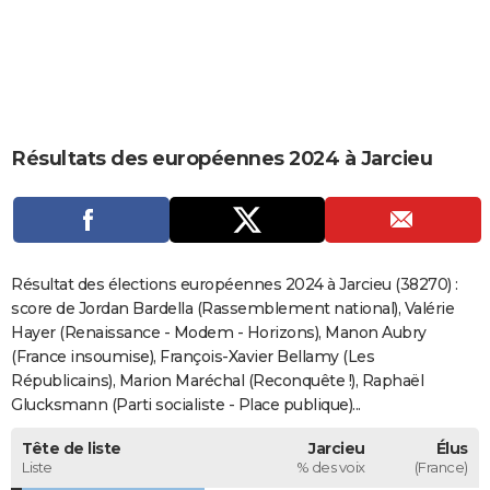
City break
Voyage de noces
Climat
Destinations
Voyage nature
Forum
+
PHOTO
GUIDES D'ACHAT
BONS PLANS
Résultats des européennes 2024 à Jarcieu
CARTE DE VOEUX
Carte Bonne année
Carte Pâques
Carte de Noël
Carte Saint-Valentin
Carte d'anniversaire
DICTIONNAIRE
Biographies
Expressions
Dictionnaire
Citations
Proverbes
PROGRAMME TV
Résultat des élections européennes 2024 à Jarcieu (38270) :
COPAINS D'AVANT
score de Jordan Bardella (Rassemblement national), Valérie
Hayer (Renaissance - Modem - Horizons), Manon Aubry
Se connecter
Collèges
Universités
Service militaire
S'inscrire
Lycées
Primaires
Entreprises
Avis de recherche
AVIS DE DÉCÈS
(France insoumise), François-Xavier Bellamy (Les
Républicains), Marion Maréchal (Reconquête !), Raphaël
FORUM
Glucksmann (Parti socialiste - Place publique)...
Lifestyle
Sport
Television
Cinema
Bricolage
Culture
Auto
Voyage
Tête de liste
Jarcieu
Élus
Liste
% des voix
(France)