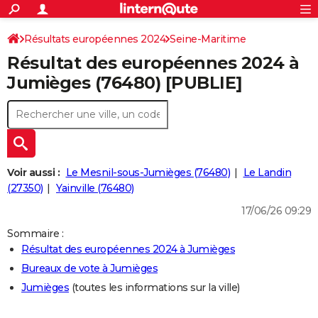
ACTUALITÉS
Connexion
S'inscrire
Résultats européennes 2024
Seine-Maritime
Rechercher
Société
Education
Villes
Politique
Faits Divers
Monde
+
SPORT
Résultat des européennes 2024 à
Football
Cyclisme
Forum
Coupe du monde 2026
Tennis
Rugby
CULTURE
Jumièges (76480) [PUBLIE]
TNT
Cinéma
Musique
Programme TV
Streaming
Sorties cinéma
+
FINANCE
Impôts
Immobilier
Banque
Crédit
Retraite
Epargne
Risques naturels par ville
Assurance
AUTO
Réserver un essai
Berlines
Forum auto
Essais
Citadines
SUV
+
HIGH-TECH
Voir aussi :
Le Mesnil-sous-Jumièges (76480)
Le Landin
Meilleur smartphone
Ordinateurs
Guide high-tech
Mobiles
Internet
Jeux vidéo
+
(27350)
Yainville (76480)
BRICOLAGE
17/06/26 09:29
Aménagement intérieur
Cuisine
Jardinage
+
Forum
Extérieur
Salle de bains
Rangement
WEEK-END
Sommaire :
Escapades
Expositions
Week-end nature
Guides de France
Patrimoine
Musées
+
LIFESTYLE
Résultat des européennes 2024 à Jumièges
Bureaux de vote à Jumièges
Bien-être
Mode
+
Art de vivre
Loisirs
Modes de vie
SANTE
Jumièges
(toutes les informations sur la ville)
Guide de la santé
Médicaments
+
Alimentation
Maladies
Sommeil
VOYAGE