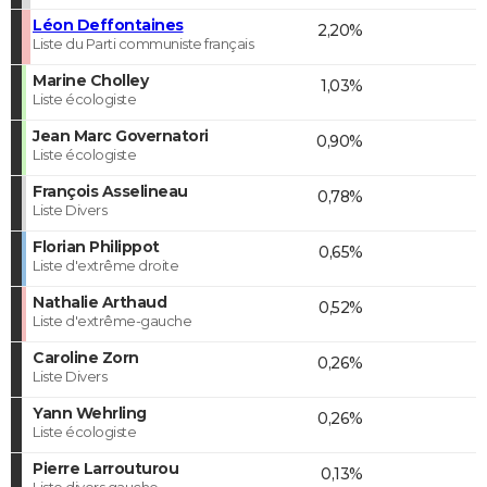
Léon Deffontaines
2,20%
Liste du Parti communiste français
Marine Cholley
1,03%
Liste écologiste
Jean Marc Governatori
0,90%
Liste écologiste
François Asselineau
0,78%
Liste Divers
Florian Philippot
0,65%
Liste d'extrême droite
Nathalie Arthaud
0,52%
Liste d'extrême-gauche
Caroline Zorn
0,26%
Liste Divers
Yann Wehrling
0,26%
Liste écologiste
Pierre Larrouturou
0,13%
Liste divers gauche