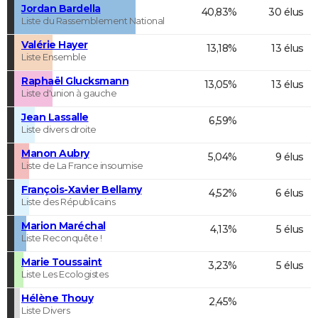
Jordan Bardella
40,83%
30 élus
Liste du Rassemblement National
Valérie Hayer
13,18%
13 élus
Liste Ensemble
Raphaël Glucksmann
13,05%
13 élus
Liste d'union à gauche
Jean Lassalle
6,59%
Liste divers droite
Manon Aubry
5,04%
9 élus
Liste de La France insoumise
François-Xavier Bellamy
4,52%
6 élus
Liste des Républicains
Marion Maréchal
4,13%
5 élus
Liste Reconquête !
Marie Toussaint
3,23%
5 élus
Liste Les Ecologistes
Hélène Thouy
2,45%
Liste Divers