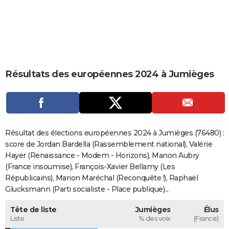
City break
Voyage de noces
Climat
Destinations
Voyage nature
Forum
+
PHOTO
GUIDES D'ACHAT
BONS PLANS
Résultats des européennes 2024 à Jumièges
CARTE DE VOEUX
Carte Bonne année
Carte Pâques
Carte de Noël
Carte Saint-Valentin
Carte d'anniversaire
DICTIONNAIRE
Biographies
Expressions
Dictionnaire
Citations
Proverbes
PROGRAMME TV
Résultat des élections européennes 2024 à Jumièges (76480) :
COPAINS D'AVANT
score de Jordan Bardella (Rassemblement national), Valérie
Hayer (Renaissance - Modem - Horizons), Manon Aubry
Se connecter
Collèges
Universités
Service militaire
S'inscrire
Lycées
Primaires
Entreprises
Avis de recherche
AVIS DE DÉCÈS
(France insoumise), François-Xavier Bellamy (Les
Républicains), Marion Maréchal (Reconquête !), Raphaël
FORUM
Glucksmann (Parti socialiste - Place publique)...
Lifestyle
Sport
Television
Cinema
Bricolage
Culture
Auto
Voyage
Tête de liste
Jumièges
Élus
Liste
% des voix
(France)