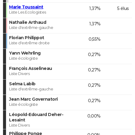
Marie Toussaint
1,37%
5 élus
Liste Les Ecologistes
Nathalie Arthaud
1,37%
Liste d'extrême-gauche
Florian Philippot
0,55%
Liste d'extrême droite
Yann Wehrling
0,27%
Liste écologiste
François Asselineau
0,27%
Liste Divers
Selma Labib
0,27%
Liste d'extrême-gauche
Jean Marc Governatori
0,27%
Liste écologiste
Léopold-Edouard Deher-
0,00%
Lesaint
Liste Divers
Philippe Ponge
0,00%