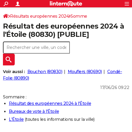
ACTUALITÉS
Connexion
S'inscrire
Résultats européennes 2024
Somme
Rechercher
Société
Education
Villes
Politique
Faits Divers
Monde
+
SPORT
Résultat des européennes 2024 à
Football
Cyclisme
Forum
Coupe du monde 2026
Tennis
Rugby
CULTURE
l'Étoile (80830) [PUBLIE]
TNT
Cinéma
Musique
Programme TV
Streaming
Sorties cinéma
+
FINANCE
Impôts
Immobilier
Banque
Crédit
Retraite
Epargne
Risques naturels par ville
Assurance
AUTO
Réserver un essai
Berlines
Forum auto
Essais
Citadines
SUV
+
HIGH-TECH
Voir aussi :
Bouchon (80830)
Mouflers (80690)
Condé-
Meilleur smartphone
Ordinateurs
Guide high-tech
Mobiles
Internet
Jeux vidéo
+
Folie (80890)
BRICOLAGE
17/06/26 09:22
Aménagement intérieur
Cuisine
Jardinage
+
Forum
Extérieur
Salle de bains
Rangement
WEEK-END
Sommaire :
Escapades
Expositions
Week-end nature
Guides de France
Patrimoine
Musées
+
LIFESTYLE
Résultat des européennes 2024 à l'Étoile
Bureaux de vote à l'Étoile
Bien-être
Mode
+
Art de vivre
Loisirs
Modes de vie
SANTE
L'Étoile
(toutes les informations sur la ville)
Guide de la santé
Médicaments
+
Alimentation
Maladies
Sommeil
VOYAGE