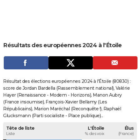
City break
Voyage de noces
Climat
Destinations
Voyage nature
Forum
+
PHOTO
GUIDES D'ACHAT
BONS PLANS
Résultats des européennes 2024 à l'Étoile
CARTE DE VOEUX
Carte Bonne année
Carte Pâques
Carte de Noël
Carte Saint-Valentin
Carte d'anniversaire
DICTIONNAIRE
Biographies
Expressions
Dictionnaire
Citations
Proverbes
PROGRAMME TV
Résultat des élections européennes 2024 à l'Étoile (80830) :
COPAINS D'AVANT
score de Jordan Bardella (Rassemblement national), Valérie
Hayer (Renaissance - Modem - Horizons), Manon Aubry
Se connecter
Collèges
Universités
Service militaire
S'inscrire
Lycées
Primaires
Entreprises
Avis de recherche
AVIS DE DÉCÈS
(France insoumise), François-Xavier Bellamy (Les
Républicains), Marion Maréchal (Reconquête !), Raphaël
FORUM
Glucksmann (Parti socialiste - Place publique)...
Lifestyle
Sport
Television
Cinema
Bricolage
Culture
Auto
Voyage
Tête de liste
L'Étoile
Élus
Liste
% des voix
(France)