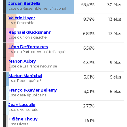
Jordan Bardella
58,47%
30 élus
Liste du Rassemblement National
Valérie Hayer
8,74%
13 élus
Liste Ensemble
Raphaël Glucksmann
6,83%
13 élus
Liste d'union à gauche
Léon Deffontaines
6,56%
Liste du Parti communiste français
Manon Aubry
4,37%
9 élus
Liste de La France insoumise
Marion Maréchal
3,01%
5 élus
Liste Reconquête !
François-Xavier Bellamy
3,01%
6 élus
Liste des Républicains
Jean Lassalle
2,73%
Liste divers droite
Hélène Thouy
1,91%
Liste Divers