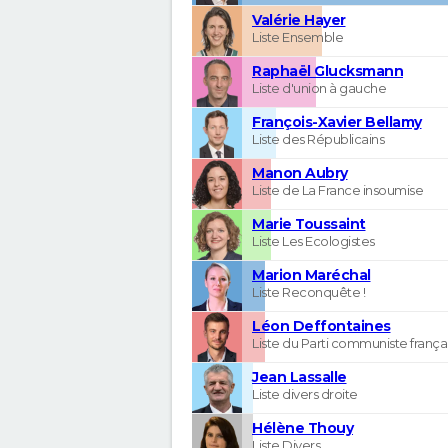
Valérie Hayer
Liste Ensemble
Raphaël Glucksmann
Liste d'union à gauche
François-Xavier Bellamy
Liste des Républicains
Manon Aubry
Liste de La France insoumise
Marie Toussaint
Liste Les Ecologistes
Marion Maréchal
Liste Reconquête !
Léon Deffontaines
Liste du Parti communiste frança
Jean Lassalle
Liste divers droite
Hélène Thouy
Liste Divers