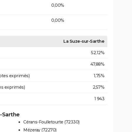
0,00%
0,00%
La Suze-sur-Sarthe
52,12%
47,88%
otes exprimés)
1,75%
es exprimés)
2,57%
1 943
r-Sarthe
Cérans-Foulletourte (72330)
Mézeray (72270)