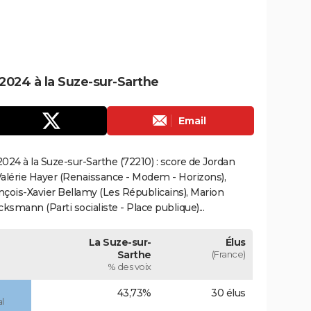
2024 à la Suze-sur-Sarthe
Email
24 à la Suze-sur-Sarthe (72210) : score de Jordan
alérie Hayer (Renaissance - Modem - Horizons),
çois-Xavier Bellamy (Les Républicains), Marion
smann (Parti socialiste - Place publique)...
La Suze-sur-
Élus
Sarthe
(France)
% des voix
43,73%
30 élus
l