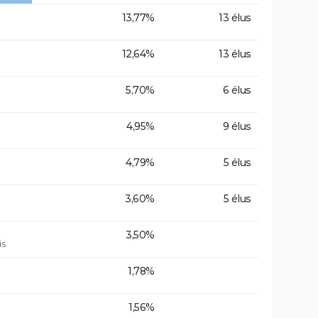
13,77%
13 élus
12,64%
13 élus
5,70%
6 élus
4,95%
9 élus
4,79%
5 élus
3,60%
5 élus
3,50%
is
1,78%
1,56%