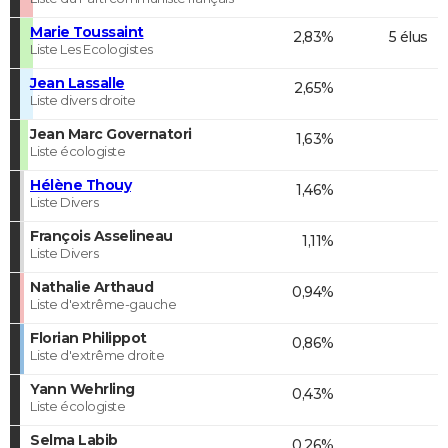
Marie Toussaint
2,83%
5 élus
Liste Les Ecologistes
Jean Lassalle
2,65%
Liste divers droite
Jean Marc Governatori
1,63%
Liste écologiste
Hélène Thouy
1,46%
Liste Divers
François Asselineau
1,11%
Liste Divers
Nathalie Arthaud
0,94%
Liste d'extrême-gauche
Florian Philippot
0,86%
Liste d'extrême droite
Yann Wehrling
0,43%
Liste écologiste
Selma Labib
0,26%