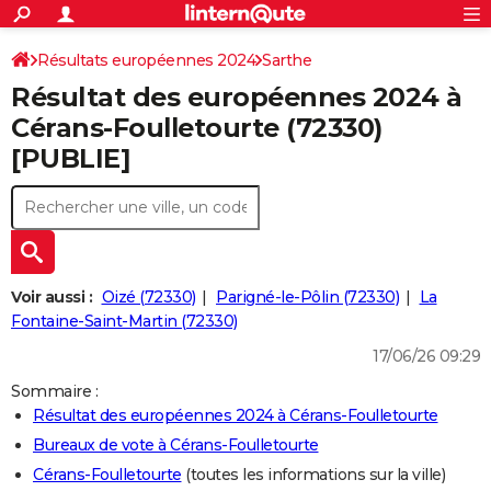
ACTUALITÉS
Connexion
S'inscrire
Résultats européennes 2024
Sarthe
Rechercher
Société
Education
Villes
Politique
Faits Divers
Monde
+
SPORT
Résultat des européennes 2024 à
Football
Cyclisme
Forum
Coupe du monde 2026
Tennis
Rugby
CULTURE
Cérans-Foulletourte (72330)
[PUBLIE]
TNT
Cinéma
Musique
Programme TV
Streaming
Sorties cinéma
+
FINANCE
Impôts
Immobilier
Banque
Crédit
Retraite
Epargne
Risques naturels par ville
Assurance
AUTO
Réserver un essai
Berlines
Forum auto
Essais
Citadines
SUV
+
HIGH-TECH
Meilleur smartphone
Ordinateurs
Guide high-tech
Mobiles
Internet
Jeux vidéo
+
BRICOLAGE
Voir aussi :
Oizé (72330)
Parigné-le-Pôlin (72330)
La
Fontaine-Saint-Martin (72330)
Aménagement intérieur
Cuisine
Jardinage
+
Forum
Extérieur
Salle de bains
Rangement
WEEK-END
17/06/26 09:29
Escapades
Expositions
Week-end nature
Guides de France
Patrimoine
Musées
+
LIFESTYLE
Sommaire :
Résultat des européennes 2024 à Cérans-Foulletourte
Bien-être
Mode
+
Art de vivre
Loisirs
Modes de vie
SANTE
Bureaux de vote à Cérans-Foulletourte
Guide de la santé
Médicaments
+
Alimentation
Maladies
Sommeil
VOYAGE
Cérans-Foulletourte
(toutes les informations sur la ville)