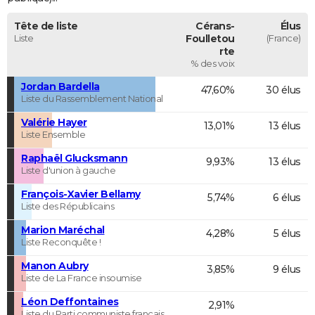
Tête de liste
Cérans-
Élus
Liste
Foulletou
(France)
rte
% des voix
Jordan Bardella
47,60%
30 élus
Liste du Rassemblement National
Valérie Hayer
13,01%
13 élus
Liste Ensemble
Raphaël Glucksmann
9,93%
13 élus
Liste d'union à gauche
François-Xavier Bellamy
5,74%
6 élus
Liste des Républicains
Marion Maréchal
4,28%
5 élus
Liste Reconquête !
Manon Aubry
3,85%
9 élus
Liste de La France insoumise
Léon Deffontaines
2,91%
Liste du Parti communiste français