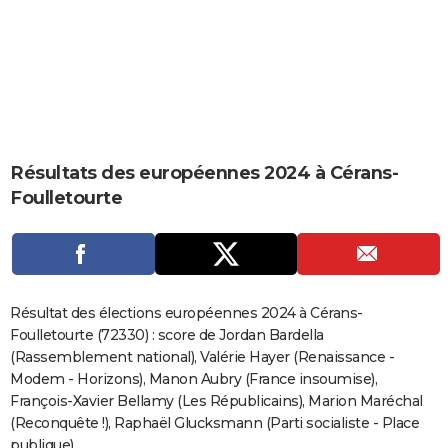
City break
Voyage de noces
Climat
Destinations
Voyage nature
Forum
+
PHOTO
GUIDES D'ACHAT
BONS PLANS
CARTE DE VOEUX
Résultats des européennes 2024 à Cérans-
Carte Bonne année
Carte Pâques
Carte de Noël
Carte Saint-Valentin
Carte d'anniversaire
DICTIONNAIRE
Foulletourte
Biographies
Expressions
Dictionnaire
Citations
Proverbes
PROGRAMME TV
COPAINS D'AVANT
Se connecter
Collèges
Universités
Service militaire
S'inscrire
Lycées
Primaires
Entreprises
Avis de recherche
AVIS DE DÉCÈS
Résultat des élections européennes 2024 à Cérans-
Foulletourte (72330) : score de Jordan Bardella
FORUM
(Rassemblement national), Valérie Hayer (Renaissance -
Modem - Horizons), Manon Aubry (France insoumise),
Lifestyle
Sport
Television
Cinema
Bricolage
Culture
Auto
Voyage
François-Xavier Bellamy (Les Républicains), Marion Maréchal
(Reconquête !), Raphaël Glucksmann (Parti socialiste - Place
publique)...