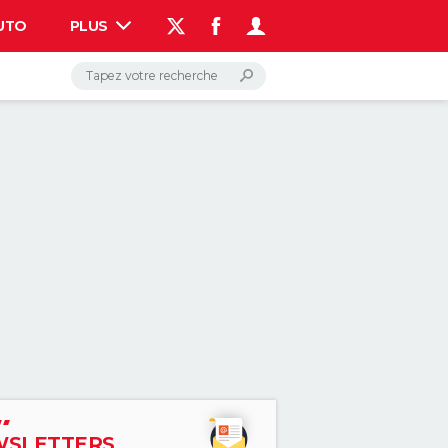
UTO
PLUS
AUTO
HIGH-TECH
BRICOLAGE
WEEK-END
LIFESTYLE
SANTE
VOYAGE
PHOTO
GUIDES D'ACHAT
BONS PLANS
CARTE DE VOEUX
DICTIONNAIRE
PROGRAMME TV
COPAINS D'AVANT
AVIS DE DÉCÈS
FORUM
Connexion
S'inscrire
Rechercher
SLETTERS