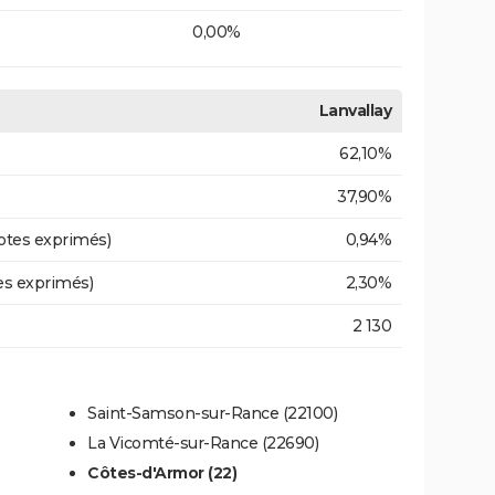
0,00%
Lanvallay
62,10%
37,90%
otes exprimés)
0,94%
es exprimés)
2,30%
2 130
Saint-Samson-sur-Rance (22100)
La Vicomté-sur-Rance (22690)
Côtes-d'Armor (22)