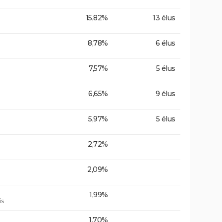
15,82%
13 élus
8,78%
6 élus
7,57%
5 élus
6,65%
9 élus
5,97%
5 élus
2,72%
2,09%
1,99%
is
1,70%