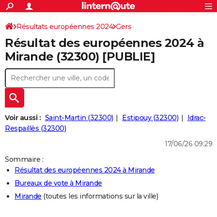
ACTUALITÉS
Connexion
S'inscrire
Résultats européennes 2024
Gers
Rechercher
Société
Education
Villes
Politique
Faits Divers
Monde
+
SPORT
Résultat des européennes 2024 à
Football
Cyclisme
Forum
Coupe du monde 2026
Tennis
Rugby
CULTURE
Mirande (32300) [PUBLIE]
TNT
Cinéma
Musique
Programme TV
Streaming
Sorties cinéma
+
FINANCE
Impôts
Immobilier
Banque
Crédit
Retraite
Epargne
Risques naturels par ville
Assurance
AUTO
Réserver un essai
Berlines
Forum auto
Essais
Citadines
SUV
+
HIGH-TECH
Voir aussi :
Saint-Martin (32300)
Estipouy (32300)
Idrac-
Meilleur smartphone
Ordinateurs
Guide high-tech
Mobiles
Internet
Jeux vidéo
+
Respaillès (32300)
BRICOLAGE
17/06/26 09:29
Aménagement intérieur
Cuisine
Jardinage
+
Forum
Extérieur
Salle de bains
Rangement
WEEK-END
Sommaire :
Escapades
Expositions
Week-end nature
Guides de France
Patrimoine
Musées
+
LIFESTYLE
Résultat des européennes 2024 à Mirande
Bureaux de vote à Mirande
Bien-être
Mode
+
Art de vivre
Loisirs
Modes de vie
SANTE
Mirande
(toutes les informations sur la ville)
Guide de la santé
Médicaments
+
Alimentation
Maladies
Sommeil
VOYAGE