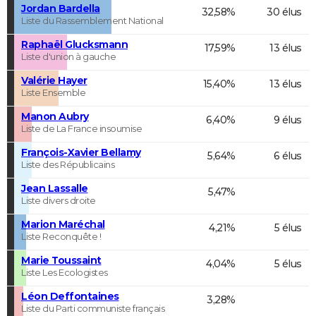
Jordan Bardella
32,58%
30 élus
Liste du Rassemblement National
Raphaël Glucksmann
17,59%
13 élus
Liste d'union à gauche
Valérie Hayer
15,40%
13 élus
Liste Ensemble
Manon Aubry
6,40%
9 élus
Liste de La France insoumise
François-Xavier Bellamy
5,64%
6 élus
Liste des Républicains
Jean Lassalle
5,47%
Liste divers droite
Marion Maréchal
4,21%
5 élus
Liste Reconquête !
Marie Toussaint
4,04%
5 élus
Liste Les Ecologistes
Léon Deffontaines
3,28%
Liste du Parti communiste français