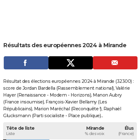
City break
Voyage de noces
Climat
Destinations
Voyage nature
Forum
+
PHOTO
GUIDES D'ACHAT
BONS PLANS
Résultats des européennes 2024 à Mirande
CARTE DE VOEUX
Carte Bonne année
Carte Pâques
Carte de Noël
Carte Saint-Valentin
Carte d'anniversaire
DICTIONNAIRE
Biographies
Expressions
Dictionnaire
Citations
Proverbes
PROGRAMME TV
Résultat des élections européennes 2024 à Mirande (32300) :
COPAINS D'AVANT
score de Jordan Bardella (Rassemblement national), Valérie
Hayer (Renaissance - Modem - Horizons), Manon Aubry
Se connecter
Collèges
Universités
Service militaire
S'inscrire
Lycées
Primaires
Entreprises
Avis de recherche
AVIS DE DÉCÈS
(France insoumise), François-Xavier Bellamy (Les
Républicains), Marion Maréchal (Reconquête !), Raphaël
FORUM
Glucksmann (Parti socialiste - Place publique)...
Lifestyle
Sport
Television
Cinema
Bricolage
Culture
Auto
Voyage
Tête de liste
Mirande
Élus
Liste
% des voix
(France)