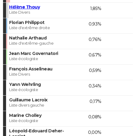
Hélène Thouy
1,85%
Liste Divers
Florian Philippot
0,93%
Liste d'extrême droite
Nathalie Arthaud
0,76%
Liste d'extrême-gauche
Jean Marc Governatori
0,67%
Liste écologiste
François Asselineau
0,59%
Liste Divers
Yann Wehrling
0,34%
Liste écologiste
Guillaume Lacroix
0,17%
Liste divers gauche
Marine Cholley
0,08%
Liste écologiste
Léopold-Edouard Deher-
0,00%