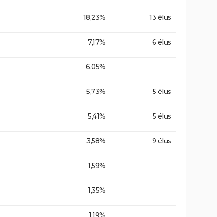
18,23%
13 élus
7,17%
6 élus
6,05%
5,73%
5 élus
5,41%
5 élus
3,58%
9 élus
1,59%
1,35%
1,19%