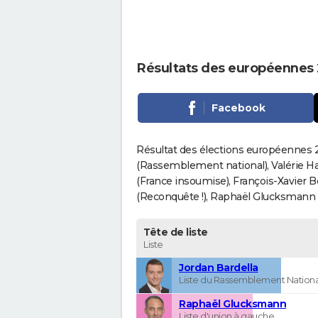
Résultats des européennes
Facebook
Résultat des élections européennes 2
(Rassemblement national), Valérie H
(France insoumise), François-Xavier 
(Reconquête !), Raphaël Glucksmann (Pa
Tête de liste
Liste
Jordan Bardella
Liste du Rassemblement Nationa
Raphaël Glucksmann
Liste d'union à gauche