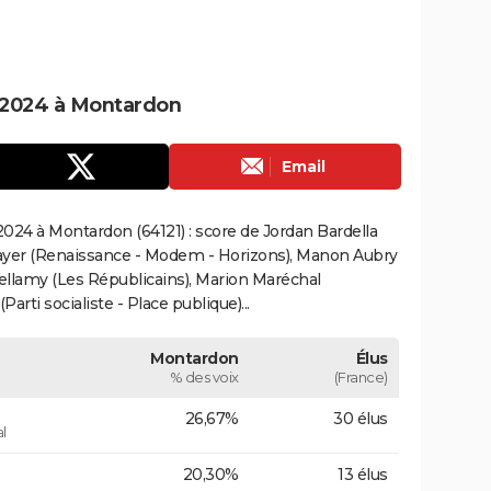
 2024 à Montardon
Email
024 à Montardon (64121) : score de Jordan Bardella
ayer (Renaissance - Modem - Horizons), Manon Aubry
Bellamy (Les Républicains), Marion Maréchal
rti socialiste - Place publique)...
Montardon
Élus
% des voix
(France)
26,67%
30 élus
l
20,30%
13 élus