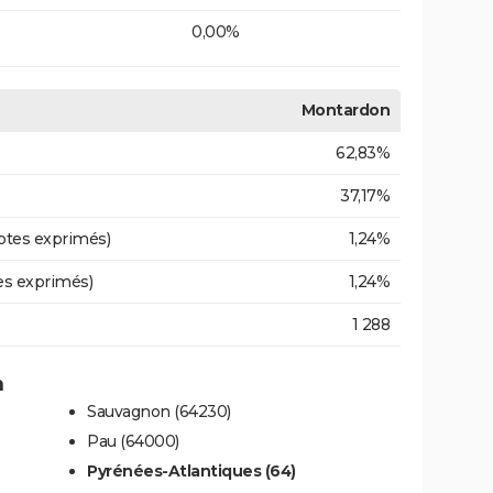
0,00%
Montardon
62,83%
37,17%
otes exprimés)
1,24%
es exprimés)
1,24%
1 288
n
Sauvagnon (64230)
Pau (64000)
Pyrénées-Atlantiques (64)