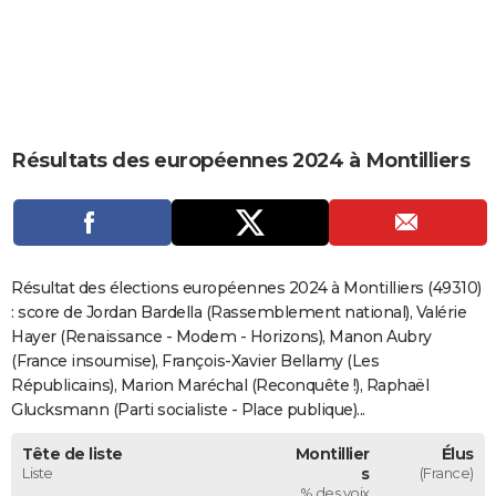
City break
Voyage de noces
Climat
Destinations
Voyage nature
Forum
+
PHOTO
GUIDES D'ACHAT
BONS PLANS
Résultats des européennes 2024 à Montilliers
CARTE DE VOEUX
Carte Bonne année
Carte Pâques
Carte de Noël
Carte Saint-Valentin
Carte d'anniversaire
DICTIONNAIRE
Biographies
Expressions
Dictionnaire
Citations
Proverbes
PROGRAMME TV
Résultat des élections européennes 2024 à Montilliers (49310)
COPAINS D'AVANT
: score de Jordan Bardella (Rassemblement national), Valérie
Hayer (Renaissance - Modem - Horizons), Manon Aubry
Se connecter
Collèges
Universités
Service militaire
S'inscrire
Lycées
Primaires
Entreprises
Avis de recherche
AVIS DE DÉCÈS
(France insoumise), François-Xavier Bellamy (Les
Républicains), Marion Maréchal (Reconquête !), Raphaël
FORUM
Glucksmann (Parti socialiste - Place publique)...
Lifestyle
Sport
Television
Cinema
Bricolage
Culture
Auto
Voyage
Tête de liste
Montillier
Élus
Liste
s
(France)
% des voix