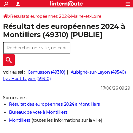
ACTUALITÉS
Connexion
S'inscrire
Résultats européennes 2024
Maine-et-Loire
Rechercher
Société
Education
Villes
Politique
Faits Divers
Monde
+
SPORT
Résultat des européennes 2024 à
Football
Cyclisme
Forum
Coupe du monde 2026
Tennis
Rugby
CULTURE
Montilliers (49310) [PUBLIE]
TNT
Cinéma
Musique
Programme TV
Streaming
Sorties cinéma
+
FINANCE
Impôts
Immobilier
Banque
Crédit
Retraite
Epargne
Risques naturels par ville
Assurance
AUTO
Réserver un essai
Berlines
Forum auto
Essais
Citadines
SUV
+
HIGH-TECH
Voir aussi :
Cernusson (49310)
Aubigné-sur-Layon (49540)
Meilleur smartphone
Ordinateurs
Guide high-tech
Mobiles
Internet
Jeux vidéo
+
Lys-Haut-Layon (49310)
BRICOLAGE
17/06/26 09:29
Aménagement intérieur
Cuisine
Jardinage
+
Forum
Extérieur
Salle de bains
Rangement
WEEK-END
Sommaire :
Escapades
Expositions
Week-end nature
Guides de France
Patrimoine
Musées
+
LIFESTYLE
Résultat des européennes 2024 à Montilliers
Bureaux de vote à Montilliers
Bien-être
Mode
+
Art de vivre
Loisirs
Modes de vie
SANTE
Montilliers
(toutes les informations sur la ville)
Guide de la santé
Médicaments
+
Alimentation
Maladies
Sommeil
VOYAGE