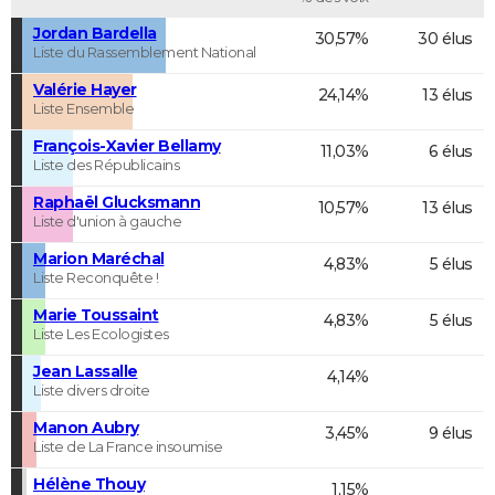
Jordan Bardella
30,57%
30 élus
Liste du Rassemblement National
Valérie Hayer
24,14%
13 élus
Liste Ensemble
François-Xavier Bellamy
11,03%
6 élus
Liste des Républicains
Raphaël Glucksmann
10,57%
13 élus
Liste d'union à gauche
Marion Maréchal
4,83%
5 élus
Liste Reconquête !
Marie Toussaint
4,83%
5 élus
Liste Les Ecologistes
Jean Lassalle
4,14%
Liste divers droite
Manon Aubry
3,45%
9 élus
Liste de La France insoumise
Hélène Thouy
1,15%