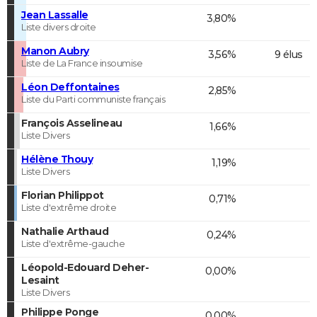
Jean Lassalle
3,80%
Liste divers droite
Manon Aubry
3,56%
9 élus
Liste de La France insoumise
Léon Deffontaines
2,85%
Liste du Parti communiste français
François Asselineau
1,66%
Liste Divers
Hélène Thouy
1,19%
Liste Divers
Florian Philippot
0,71%
Liste d'extrême droite
Nathalie Arthaud
0,24%
Liste d'extrême-gauche
Léopold-Edouard Deher-
0,00%
Lesaint
Liste Divers
Philippe Ponge
0,00%