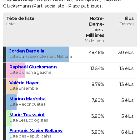
Glucksmann (Parti socialiste - Place publique)...
Tête de liste
Notre-
Élus
Liste
Dame-
(France)
des-
Millières
% des voix
Jordan Bardella
48,46%
30 élus
Liste du Rassemblement National
Raphaël Glucksmann
13,54%
13 élus
Liste d'union à gauche
Valérie Hayer
8,79%
13 élus
Liste Ensemble
Marion Maréchal
7,60%
5 élus
Liste Reconquête !
Marie Toussaint
3,80%
5 élus
Liste Les Ecologistes
François-Xavier Bellamy
3,80%
6 élus
Liste des Républicains