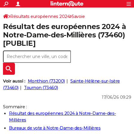
ACTUALITÉS
Connexion
S'inscrire
Résultats européennes 2024
Savoie
Rechercher
Société
Education
Villes
Politique
Faits Divers
Monde
+
SPORT
Résultat des européennes 2024 à
Football
Cyclisme
Forum
Coupe du monde 2026
Tennis
Rugby
CULTURE
Notre-Dame-des-Millières (73460)
[PUBLIE]
TNT
Cinéma
Musique
Programme TV
Streaming
Sorties cinéma
+
FINANCE
Impôts
Immobilier
Banque
Crédit
Retraite
Epargne
Risques naturels par ville
Assurance
AUTO
Réserver un essai
Berlines
Forum auto
Essais
Citadines
SUV
+
HIGH-TECH
Meilleur smartphone
Ordinateurs
Guide high-tech
Mobiles
Internet
Jeux vidéo
+
BRICOLAGE
Voir aussi :
Monthion (73200)
Sainte-Hélène-sur-Isère
(73460)
Tournon (73460)
Aménagement intérieur
Cuisine
Jardinage
+
Forum
Extérieur
Salle de bains
Rangement
WEEK-END
17/06/26 09:29
Escapades
Expositions
Week-end nature
Guides de France
Patrimoine
Musées
+
LIFESTYLE
Sommaire :
Résultat des européennes 2024 à Notre-Dame-des-
Bien-être
Mode
+
Art de vivre
Loisirs
Modes de vie
SANTE
Millières
Guide de la santé
Médicaments
+
Alimentation
Maladies
Sommeil
Bureaux de vote à Notre-Dame-des-Millières
VOYAGE