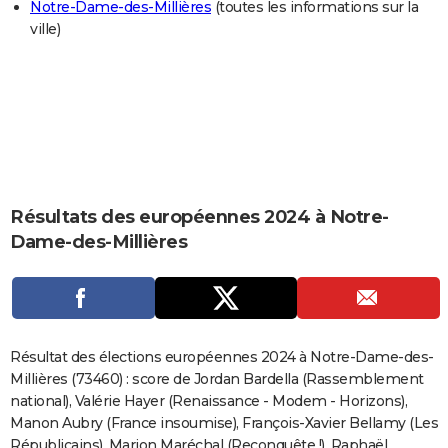
Notre-Dame-des-Millières
(toutes les informations sur la
City break
Voyage de noces
Climat
Destinations
Voyage nature
Forum
+
PHOTO
ville)
GUIDES D'ACHAT
BONS PLANS
CARTE DE VOEUX
Carte Bonne année
Carte Pâques
Carte de Noël
Carte Saint-Valentin
Carte d'anniversaire
DICTIONNAIRE
Résultats des européennes 2024 à Notre-
Biographies
Expressions
Dictionnaire
Citations
Proverbes
PROGRAMME TV
Dame-des-Millières
COPAINS D'AVANT
Se connecter
Collèges
Universités
Service militaire
S'inscrire
Lycées
Primaires
Entreprises
Avis de recherche
AVIS DE DÉCÈS
FORUM
Résultat des élections européennes 2024 à Notre-Dame-des-
Millières (73460) : score de Jordan Bardella (Rassemblement
Lifestyle
Sport
Television
Cinema
Bricolage
Culture
Auto
Voyage
national), Valérie Hayer (Renaissance - Modem - Horizons),
Manon Aubry (France insoumise), François-Xavier Bellamy (Les
Républicains), Marion Maréchal (Reconquête !), Raphaël