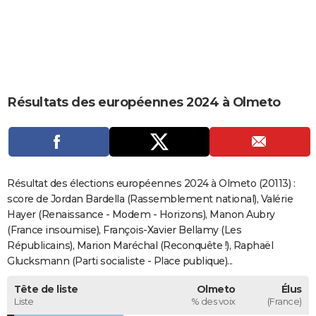
City break
Voyage de noces
Climat
Destinations
Voyage nature
Forum
+
PHOTO
GUIDES D'ACHAT
BONS PLANS
Résultats des européennes 2024 à Olmeto
CARTE DE VOEUX
Carte Bonne année
Carte Pâques
Carte de Noël
Carte Saint-Valentin
Carte d'anniversaire
DICTIONNAIRE
Biographies
Expressions
Dictionnaire
Citations
Proverbes
PROGRAMME TV
Résultat des élections européennes 2024 à Olmeto (20113) :
COPAINS D'AVANT
score de Jordan Bardella (Rassemblement national), Valérie
Hayer (Renaissance - Modem - Horizons), Manon Aubry
Se connecter
Collèges
Universités
Service militaire
S'inscrire
Lycées
Primaires
Entreprises
Avis de recherche
AVIS DE DÉCÈS
(France insoumise), François-Xavier Bellamy (Les
Républicains), Marion Maréchal (Reconquête !), Raphaël
FORUM
Glucksmann (Parti socialiste - Place publique)...
Lifestyle
Sport
Television
Cinema
Bricolage
Culture
Auto
Voyage
Tête de liste
Olmeto
Élus
Liste
% des voix
(France)