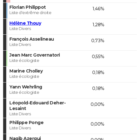
Florian Philippot
1,46%
Liste d'extrême droite
Hélène Thouy
1,28%
Liste Divers
François Asselineau
0,73%
Liste Divers
Jean Marc Governatori
0,55%
Liste écologiste
Marine Cholley
0,18%
Liste écologiste
Yann Wehrling
0,18%
Liste écologiste
Léopold-Edouard Deher-
0,00%
Lesaint
Liste Divers
Philippe Ponge
0,00%
Liste Divers
Nagib Azergui
0,00%