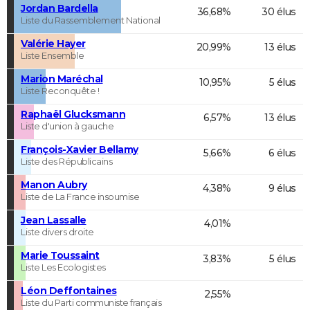
Jordan Bardella
36,68%
30 élus
Liste du Rassemblement National
Valérie Hayer
20,99%
13 élus
Liste Ensemble
Marion Maréchal
10,95%
5 élus
Liste Reconquête !
Raphaël Glucksmann
6,57%
13 élus
Liste d'union à gauche
François-Xavier Bellamy
5,66%
6 élus
Liste des Républicains
Manon Aubry
4,38%
9 élus
Liste de La France insoumise
Jean Lassalle
4,01%
Liste divers droite
Marie Toussaint
3,83%
5 élus
Liste Les Ecologistes
Léon Deffontaines
2,55%
Liste du Parti communiste français