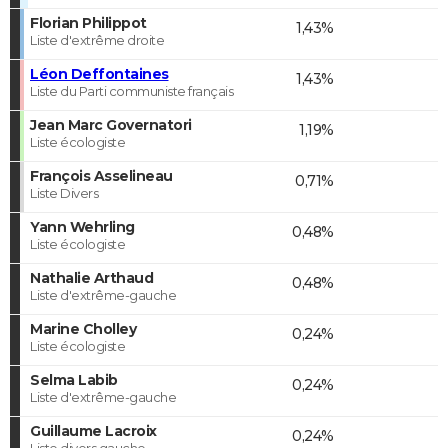
Florian Philippot
1,43%
Liste d'extrême droite
Léon Deffontaines
1,43%
Liste du Parti communiste français
Jean Marc Governatori
1,19%
Liste écologiste
François Asselineau
0,71%
Liste Divers
Yann Wehrling
0,48%
Liste écologiste
Nathalie Arthaud
0,48%
Liste d'extrême-gauche
Marine Cholley
0,24%
Liste écologiste
Selma Labib
0,24%
Liste d'extrême-gauche
Guillaume Lacroix
0,24%
Liste divers gauche