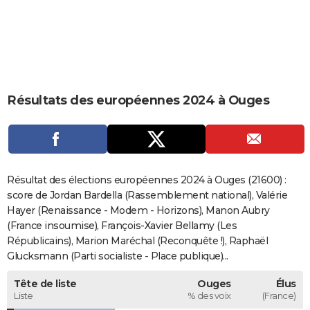
City break
Voyage de noces
Climat
Destinations
Voyage nature
Forum
+
PHOTO
GUIDES D'ACHAT
BONS PLANS
Résultats des européennes 2024 à Ouges
CARTE DE VOEUX
Carte Bonne année
Carte Pâques
Carte de Noël
Carte Saint-Valentin
Carte d'anniversaire
DICTIONNAIRE
Biographies
Expressions
Dictionnaire
Citations
Proverbes
PROGRAMME TV
Résultat des élections européennes 2024 à Ouges (21600) :
COPAINS D'AVANT
score de Jordan Bardella (Rassemblement national), Valérie
Hayer (Renaissance - Modem - Horizons), Manon Aubry
Se connecter
Collèges
Universités
Service militaire
S'inscrire
Lycées
Primaires
Entreprises
Avis de recherche
AVIS DE DÉCÈS
(France insoumise), François-Xavier Bellamy (Les
Républicains), Marion Maréchal (Reconquête !), Raphaël
FORUM
Glucksmann (Parti socialiste - Place publique)...
Lifestyle
Sport
Television
Cinema
Bricolage
Culture
Auto
Voyage
Tête de liste
Ouges
Élus
Liste
% des voix
(France)