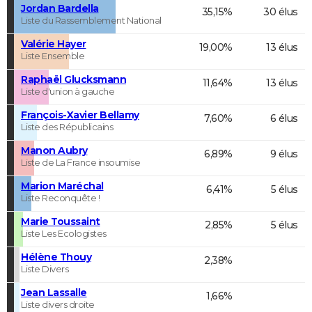
Jordan Bardella
35,15%
30 élus
Liste du Rassemblement National
Valérie Hayer
19,00%
13 élus
Liste Ensemble
Raphaël Glucksmann
11,64%
13 élus
Liste d'union à gauche
François-Xavier Bellamy
7,60%
6 élus
Liste des Républicains
Manon Aubry
6,89%
9 élus
Liste de La France insoumise
Marion Maréchal
6,41%
5 élus
Liste Reconquête !
Marie Toussaint
2,85%
5 élus
Liste Les Ecologistes
Hélène Thouy
2,38%
Liste Divers
Jean Lassalle
1,66%
Liste divers droite