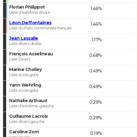
Florian Philippot
1,46%
Liste d'extrême droite
Léon Deffontaines
1,46%
Liste du Parti communiste français
Jean Lassalle
1,17%
Liste divers droite
François Asselineau
0,68%
Liste Divers
Marine Cholley
0,49%
Liste écologiste
Yann Wehrling
0,49%
Liste écologiste
Nathalie Arthaud
0,29%
Liste d'extrême-gauche
Guillaume Lacroix
0,29%
Liste divers gauche
Caroline Zorn
0,19%
Liste Divers