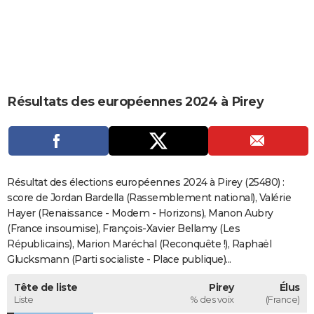
City break
Voyage de noces
Climat
Destinations
Voyage nature
Forum
+
PHOTO
GUIDES D'ACHAT
BONS PLANS
Résultats des européennes 2024 à Pirey
CARTE DE VOEUX
Carte Bonne année
Carte Pâques
Carte de Noël
Carte Saint-Valentin
Carte d'anniversaire
DICTIONNAIRE
Biographies
Expressions
Dictionnaire
Citations
Proverbes
PROGRAMME TV
Résultat des élections européennes 2024 à Pirey (25480) :
COPAINS D'AVANT
score de Jordan Bardella (Rassemblement national), Valérie
Hayer (Renaissance - Modem - Horizons), Manon Aubry
Se connecter
Collèges
Universités
Service militaire
S'inscrire
Lycées
Primaires
Entreprises
Avis de recherche
AVIS DE DÉCÈS
(France insoumise), François-Xavier Bellamy (Les
Républicains), Marion Maréchal (Reconquête !), Raphaël
FORUM
Glucksmann (Parti socialiste - Place publique)...
Lifestyle
Sport
Television
Cinema
Bricolage
Culture
Auto
Voyage
Tête de liste
Pirey
Élus
Liste
% des voix
(France)