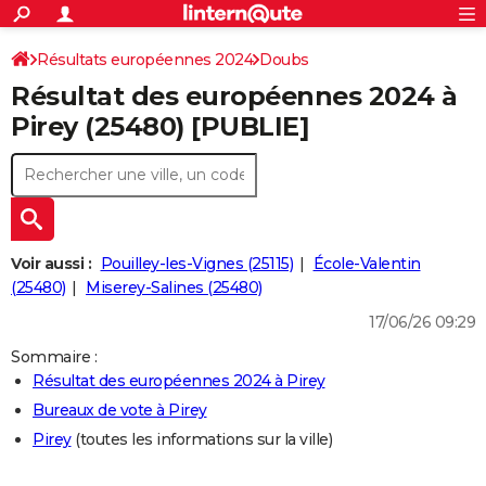
ACTUALITÉS
Connexion
S'inscrire
Résultats européennes 2024
Doubs
Rechercher
Société
Education
Villes
Politique
Faits Divers
Monde
+
SPORT
Résultat des européennes 2024 à
Football
Cyclisme
Forum
Coupe du monde 2026
Tennis
Rugby
CULTURE
Pirey (25480) [PUBLIE]
TNT
Cinéma
Musique
Programme TV
Streaming
Sorties cinéma
+
FINANCE
Impôts
Immobilier
Banque
Crédit
Retraite
Epargne
Risques naturels par ville
Assurance
AUTO
Réserver un essai
Berlines
Forum auto
Essais
Citadines
SUV
+
HIGH-TECH
Voir aussi :
Pouilley-les-Vignes (25115)
École-Valentin
Meilleur smartphone
Ordinateurs
Guide high-tech
Mobiles
Internet
Jeux vidéo
+
(25480)
Miserey-Salines (25480)
BRICOLAGE
17/06/26 09:29
Aménagement intérieur
Cuisine
Jardinage
+
Forum
Extérieur
Salle de bains
Rangement
WEEK-END
Sommaire :
Escapades
Expositions
Week-end nature
Guides de France
Patrimoine
Musées
+
LIFESTYLE
Résultat des européennes 2024 à Pirey
Bureaux de vote à Pirey
Bien-être
Mode
+
Art de vivre
Loisirs
Modes de vie
SANTE
Pirey
(toutes les informations sur la ville)
Guide de la santé
Médicaments
+
Alimentation
Maladies
Sommeil
VOYAGE