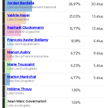
Jordan Bardella
26,97%
30 élus
Liste du Rassemblement National
Valérie Hayer
21,03%
13 élus
Liste Ensemble
Raphaël Glucksmann
15,77%
13 élus
Liste d'union à gauche
François-Xavier Bellamy
8,18%
6 élus
Liste des Républicains
Manon Aubry
6,72%
9 élus
Liste de La France insoumise
Marie Toussaint
6,23%
5 élus
Liste Les Ecologistes
Marion Maréchal
4,77%
5 élus
Liste Reconquête !
Hélène Thouy
1,95%
Liste Divers
Jean Marc Governatori
1,56%
Liste écologiste