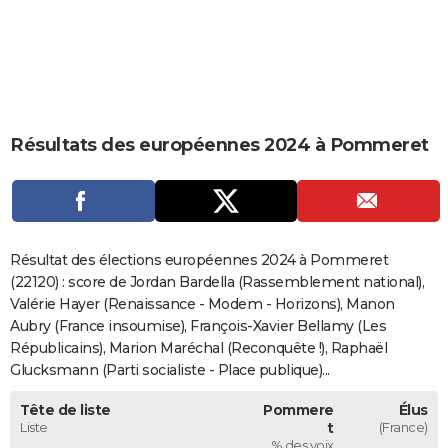
City break
Voyage de noces
Climat
Destinations
Voyage nature
Forum
+
PHOTO
GUIDES D'ACHAT
BONS PLANS
Résultats des européennes 2024 à Pommeret
CARTE DE VOEUX
Carte Bonne année
Carte Pâques
Carte de Noël
Carte Saint-Valentin
Carte d'anniversaire
DICTIONNAIRE
Biographies
Expressions
Dictionnaire
Citations
Proverbes
PROGRAMME TV
Résultat des élections européennes 2024 à Pommeret
COPAINS D'AVANT
(22120) : score de Jordan Bardella (Rassemblement national),
Valérie Hayer (Renaissance - Modem - Horizons), Manon
Se connecter
Collèges
Universités
Service militaire
S'inscrire
Lycées
Primaires
Entreprises
Avis de recherche
AVIS DE DÉCÈS
Aubry (France insoumise), François-Xavier Bellamy (Les
Républicains), Marion Maréchal (Reconquête !), Raphaël
FORUM
Glucksmann (Parti socialiste - Place publique)...
Lifestyle
Sport
Television
Cinema
Bricolage
Culture
Auto
Voyage
Tête de liste
Pommere
Élus
Liste
t
(France)
% des voix