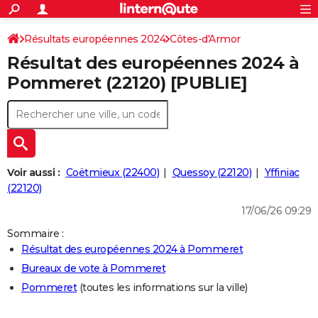
ACTUALITÉS
Connexion
S'inscrire
Résultats européennes 2024
Côtes-d'Armor
Rechercher
Société
Education
Villes
Politique
Faits Divers
Monde
+
SPORT
Résultat des européennes 2024 à
Football
Cyclisme
Forum
Coupe du monde 2026
Tennis
Rugby
CULTURE
Pommeret (22120) [PUBLIE]
TNT
Cinéma
Musique
Programme TV
Streaming
Sorties cinéma
+
FINANCE
Impôts
Immobilier
Banque
Crédit
Retraite
Epargne
Risques naturels par ville
Assurance
AUTO
Réserver un essai
Berlines
Forum auto
Essais
Citadines
SUV
+
HIGH-TECH
Voir aussi :
Coëtmieux (22400)
Quessoy (22120)
Yffiniac
Meilleur smartphone
Ordinateurs
Guide high-tech
Mobiles
Internet
Jeux vidéo
+
(22120)
BRICOLAGE
17/06/26 09:29
Aménagement intérieur
Cuisine
Jardinage
+
Forum
Extérieur
Salle de bains
Rangement
WEEK-END
Sommaire :
Escapades
Expositions
Week-end nature
Guides de France
Patrimoine
Musées
+
LIFESTYLE
Résultat des européennes 2024 à Pommeret
Bureaux de vote à Pommeret
Bien-être
Mode
+
Art de vivre
Loisirs
Modes de vie
SANTE
Pommeret
(toutes les informations sur la ville)
Guide de la santé
Médicaments
+
Alimentation
Maladies
Sommeil
VOYAGE