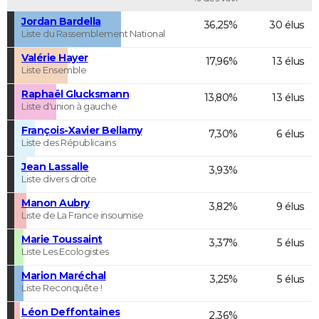
Jordan Bardella
36,25%
30 élus
Liste du Rassemblement National
Valérie Hayer
17,96%
13 élus
Liste Ensemble
Raphaël Glucksmann
13,80%
13 élus
Liste d'union à gauche
François-Xavier Bellamy
7,30%
6 élus
Liste des Républicains
Jean Lassalle
3,93%
Liste divers droite
Manon Aubry
3,82%
9 élus
Liste de La France insoumise
Marie Toussaint
3,37%
5 élus
Liste Les Ecologistes
Marion Maréchal
3,25%
5 élus
Liste Reconquête !
Léon Deffontaines
2,36%