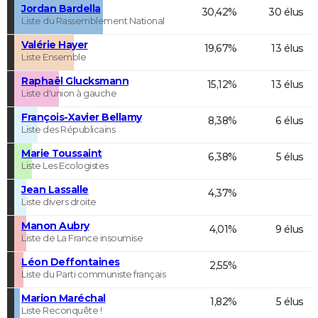
Jordan Bardella
30,42%
30 élus
Liste du Rassemblement National
Valérie Hayer
19,67%
13 élus
Liste Ensemble
Raphaël Glucksmann
15,12%
13 élus
Liste d'union à gauche
François-Xavier Bellamy
8,38%
6 élus
Liste des Républicains
Marie Toussaint
6,38%
5 élus
Liste Les Ecologistes
Jean Lassalle
4,37%
Liste divers droite
Manon Aubry
4,01%
9 élus
Liste de La France insoumise
Léon Deffontaines
2,55%
Liste du Parti communiste français
Marion Maréchal
1,82%
5 élus
Liste Reconquête !