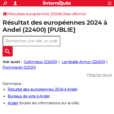
ACTUALITÉS
Connexion
S'inscrire
Résultats européennes 2024
Côtes-d'Armor
Rechercher
Société
Education
Villes
Politique
Faits Divers
Monde
+
SPORT
Résultat des européennes 2024 à
Football
Cyclisme
Forum
Coupe du monde 2026
Tennis
Rugby
CULTURE
Andel (22400) [PUBLIE]
TNT
Cinéma
Musique
Programme TV
Streaming
Sorties cinéma
+
FINANCE
Impôts
Immobilier
Banque
Crédit
Retraite
Epargne
Risques naturels par ville
Assurance
AUTO
Réserver un essai
Berlines
Forum auto
Essais
Citadines
SUV
+
HIGH-TECH
Voir aussi :
Coëtmieux (22400)
Lamballe-Armor (22400)
Meilleur smartphone
Ordinateurs
Guide high-tech
Mobiles
Internet
Jeux vidéo
+
Pommeret (22120)
BRICOLAGE
17/06/26 09:29
Aménagement intérieur
Cuisine
Jardinage
+
Forum
Extérieur
Salle de bains
Rangement
WEEK-END
Sommaire :
Escapades
Expositions
Week-end nature
Guides de France
Patrimoine
Musées
+
LIFESTYLE
Résultat des européennes 2024 à Andel
Bureaux de vote à Andel
Bien-être
Mode
+
Art de vivre
Loisirs
Modes de vie
SANTE
Andel
(toutes les informations sur la ville)
Guide de la santé
Médicaments
+
Alimentation
Maladies
Sommeil
VOYAGE