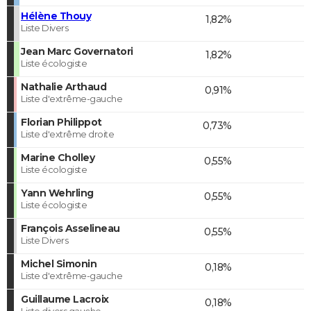
Hélène Thouy
1,82%
Liste Divers
Jean Marc Governatori
1,82%
Liste écologiste
Nathalie Arthaud
0,91%
Liste d'extrême-gauche
Florian Philippot
0,73%
Liste d'extrême droite
Marine Cholley
0,55%
Liste écologiste
Yann Wehrling
0,55%
Liste écologiste
François Asselineau
0,55%
Liste Divers
Michel Simonin
0,18%
Liste d'extrême-gauche
Guillaume Lacroix
0,18%
Liste divers gauche