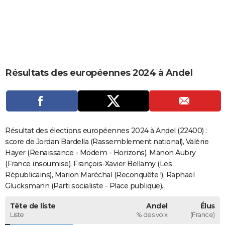
City break
Voyage de noces
Climat
Destinations
Voyage nature
Forum
+
PHOTO
GUIDES D'ACHAT
BONS PLANS
Résultats des européennes 2024 à Andel
CARTE DE VOEUX
Carte Bonne année
Carte Pâques
Carte de Noël
Carte Saint-Valentin
Carte d'anniversaire
DICTIONNAIRE
Biographies
Expressions
Dictionnaire
Citations
Proverbes
PROGRAMME TV
Résultat des élections européennes 2024 à Andel (22400) :
COPAINS D'AVANT
score de Jordan Bardella (Rassemblement national), Valérie
Hayer (Renaissance - Modem - Horizons), Manon Aubry
Se connecter
Collèges
Universités
Service militaire
S'inscrire
Lycées
Primaires
Entreprises
Avis de recherche
AVIS DE DÉCÈS
(France insoumise), François-Xavier Bellamy (Les
Républicains), Marion Maréchal (Reconquête !), Raphaël
FORUM
Glucksmann (Parti socialiste - Place publique)...
Lifestyle
Sport
Television
Cinema
Bricolage
Culture
Auto
Voyage
Tête de liste
Andel
Élus
Liste
% des voix
(France)