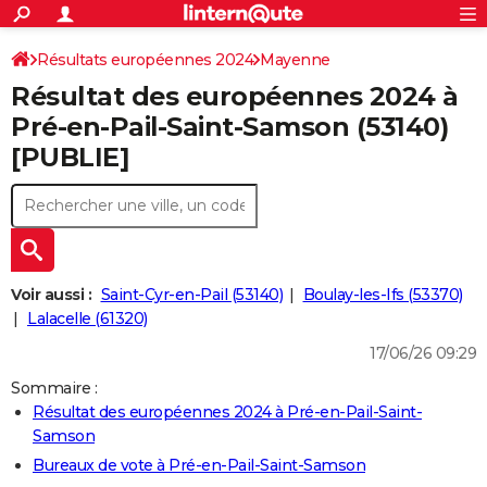
ACTUALITÉS
Connexion
S'inscrire
Résultats européennes 2024
Mayenne
Rechercher
Société
Education
Villes
Politique
Faits Divers
Monde
+
SPORT
Résultat des européennes 2024 à
Football
Cyclisme
Forum
Coupe du monde 2026
Tennis
Rugby
CULTURE
Pré-en-Pail-Saint-Samson (53140)
[PUBLIE]
TNT
Cinéma
Musique
Programme TV
Streaming
Sorties cinéma
+
FINANCE
Impôts
Immobilier
Banque
Crédit
Retraite
Epargne
Risques naturels par ville
Assurance
AUTO
Réserver un essai
Berlines
Forum auto
Essais
Citadines
SUV
+
HIGH-TECH
Meilleur smartphone
Ordinateurs
Guide high-tech
Mobiles
Internet
Jeux vidéo
+
BRICOLAGE
Voir aussi :
Saint-Cyr-en-Pail (53140)
Boulay-les-Ifs (53370)
Lalacelle (61320)
Aménagement intérieur
Cuisine
Jardinage
+
Forum
Extérieur
Salle de bains
Rangement
WEEK-END
17/06/26 09:29
Escapades
Expositions
Week-end nature
Guides de France
Patrimoine
Musées
+
LIFESTYLE
Sommaire :
Résultat des européennes 2024 à Pré-en-Pail-Saint-
Bien-être
Mode
+
Art de vivre
Loisirs
Modes de vie
SANTE
Samson
Guide de la santé
Médicaments
+
Alimentation
Maladies
Sommeil
Bureaux de vote à Pré-en-Pail-Saint-Samson
VOYAGE