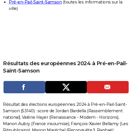
Pré-en-Pail-Saint-Samson
(toutes les informations sur la
City break
Voyage de noces
Climat
Destinations
Voyage nature
Forum
+
PHOTO
ville)
GUIDES D'ACHAT
BONS PLANS
CARTE DE VOEUX
Carte Bonne année
Carte Pâques
Carte de Noël
Carte Saint-Valentin
Carte d'anniversaire
DICTIONNAIRE
Résultats des européennes 2024 à Pré-en-Pail-
Biographies
Expressions
Dictionnaire
Citations
Proverbes
PROGRAMME TV
Saint-Samson
COPAINS D'AVANT
Se connecter
Collèges
Universités
Service militaire
S'inscrire
Lycées
Primaires
Entreprises
Avis de recherche
AVIS DE DÉCÈS
FORUM
Résultat des élections européennes 2024 à Pré-en-Pail-Saint-
Samson (53140) : score de Jordan Bardella (Rassemblement
Lifestyle
Sport
Television
Cinema
Bricolage
Culture
Auto
Voyage
national), Valérie Hayer (Renaissance - Modem - Horizons),
Manon Aubry (France insoumise), François-Xavier Bellamy (Les
Républicains), Marion Maréchal (Reconquête !), Raphaël