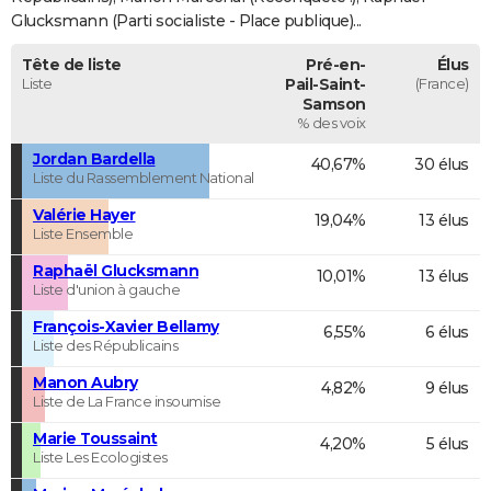
Glucksmann (Parti socialiste - Place publique)...
Tête de liste
Pré-en-
Élus
Liste
Pail-Saint-
(France)
Samson
% des voix
Jordan Bardella
40,67%
30 élus
Liste du Rassemblement National
Valérie Hayer
19,04%
13 élus
Liste Ensemble
Raphaël Glucksmann
10,01%
13 élus
Liste d'union à gauche
François-Xavier Bellamy
6,55%
6 élus
Liste des Républicains
Manon Aubry
4,82%
9 élus
Liste de La France insoumise
Marie Toussaint
4,20%
5 élus
Liste Les Ecologistes