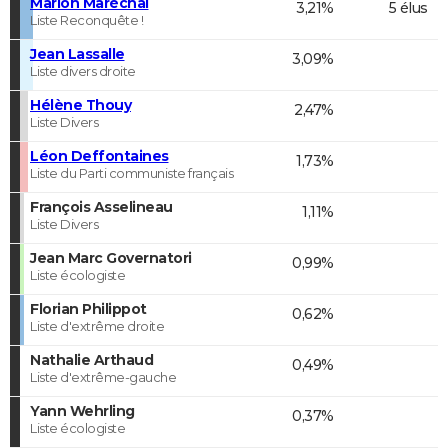
Marion Maréchal
3,21%
5 élus
Liste Reconquête !
Jean Lassalle
3,09%
Liste divers droite
Hélène Thouy
2,47%
Liste Divers
Léon Deffontaines
1,73%
Liste du Parti communiste français
François Asselineau
1,11%
Liste Divers
Jean Marc Governatori
0,99%
Liste écologiste
Florian Philippot
0,62%
Liste d'extrême droite
Nathalie Arthaud
0,49%
Liste d'extrême-gauche
Yann Wehrling
0,37%
Liste écologiste