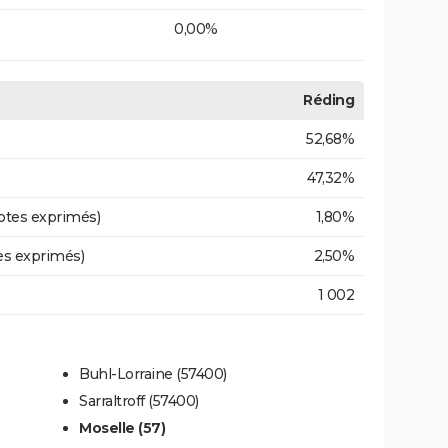
0,00%
Réding
52,68%
47,32%
otes exprimés)
1,80%
es exprimés)
2,50%
1 002
Buhl-Lorraine (57400)
Sarraltroff (57400)
Moselle (57)