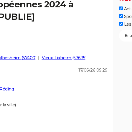
ropéennes 2024 à
Actu
[PUBLIE]
Spo
Les 
ilbesheim (57400)
Vieux-Lixheim (57635)
17/06/26 09:29
 Réding
la ville)