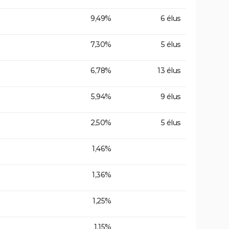
9,49%
6 élus
7,30%
5 élus
6,78%
13 élus
5,94%
9 élus
2,50%
5 élus
1,46%
1,36%
1,25%
1,15%