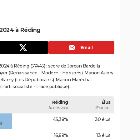
 2024 à Réding
Email
024 à Réding (57445) : score de Jordan Bardella
ayer (Renaissance - Modem - Horizons), Manon Aubry
Bellamy (Les Républicains), Marion Maréchal
rti socialiste - Place publique)...
Réding
Élus
% des voix
(France)
43,38%
30 élus
l
16,89%
13 élus