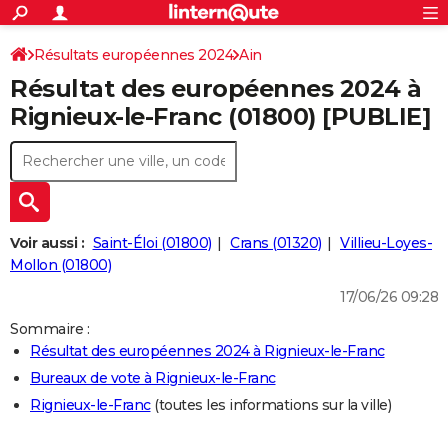
ACTUALITÉS
Connexion
S'inscrire
Résultats européennes 2024
Ain
Rechercher
Société
Education
Villes
Politique
Faits Divers
Monde
+
SPORT
Résultat des européennes 2024 à
Football
Cyclisme
Forum
Coupe du monde 2026
Tennis
Rugby
CULTURE
Rignieux-le-Franc (01800) [PUBLIE]
TNT
Cinéma
Musique
Programme TV
Streaming
Sorties cinéma
+
FINANCE
Impôts
Immobilier
Banque
Crédit
Retraite
Epargne
Risques naturels par ville
Assurance
AUTO
Réserver un essai
Berlines
Forum auto
Essais
Citadines
SUV
+
HIGH-TECH
Voir aussi :
Saint-Éloi (01800)
Crans (01320)
Villieu-Loyes-
Meilleur smartphone
Ordinateurs
Guide high-tech
Mobiles
Internet
Jeux vidéo
+
Mollon (01800)
BRICOLAGE
17/06/26 09:28
Aménagement intérieur
Cuisine
Jardinage
+
Forum
Extérieur
Salle de bains
Rangement
WEEK-END
Sommaire :
Escapades
Expositions
Week-end nature
Guides de France
Patrimoine
Musées
+
LIFESTYLE
Résultat des européennes 2024 à Rignieux-le-Franc
Bureaux de vote à Rignieux-le-Franc
Bien-être
Mode
+
Art de vivre
Loisirs
Modes de vie
SANTE
Rignieux-le-Franc
(toutes les informations sur la ville)
Guide de la santé
Médicaments
+
Alimentation
Maladies
Sommeil
VOYAGE