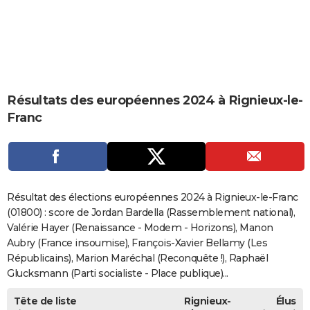
City break
Voyage de noces
Climat
Destinations
Voyage nature
Forum
+
PHOTO
GUIDES D'ACHAT
BONS PLANS
Résultats des européennes 2024 à Rignieux-le-
CARTE DE VOEUX
Franc
Carte Bonne année
Carte Pâques
Carte de Noël
Carte Saint-Valentin
Carte d'anniversaire
DICTIONNAIRE
Biographies
Expressions
Dictionnaire
Citations
Proverbes
PROGRAMME TV
COPAINS D'AVANT
Résultat des élections européennes 2024 à Rignieux-le-Franc
Se connecter
Collèges
Universités
Service militaire
S'inscrire
Lycées
Primaires
Entreprises
Avis de recherche
(01800) : score de Jordan Bardella (Rassemblement national),
AVIS DE DÉCÈS
Valérie Hayer (Renaissance - Modem - Horizons), Manon
FORUM
Aubry (France insoumise), François-Xavier Bellamy (Les
Républicains), Marion Maréchal (Reconquête !), Raphaël
Lifestyle
Sport
Television
Cinema
Bricolage
Culture
Auto
Voyage
Glucksmann (Parti socialiste - Place publique)...
Tête de liste
Rignieux-
Élus