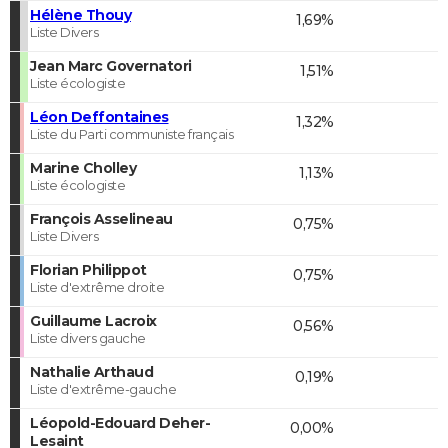
Hélène Thouy
1,69%
Liste Divers
Jean Marc Governatori
1,51%
Liste écologiste
Léon Deffontaines
1,32%
Liste du Parti communiste français
Marine Cholley
1,13%
Liste écologiste
François Asselineau
0,75%
Liste Divers
Florian Philippot
0,75%
Liste d'extrême droite
Guillaume Lacroix
0,56%
Liste divers gauche
Nathalie Arthaud
0,19%
Liste d'extrême-gauche
Léopold-Edouard Deher-
0,00%
Lesaint