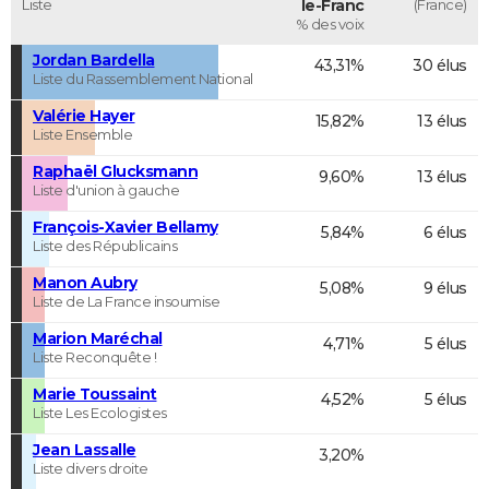
Liste
le-Franc
(France)
% des voix
Jordan Bardella
43,31%
30 élus
Liste du Rassemblement National
Valérie Hayer
15,82%
13 élus
Liste Ensemble
Raphaël Glucksmann
9,60%
13 élus
Liste d'union à gauche
François-Xavier Bellamy
5,84%
6 élus
Liste des Républicains
Manon Aubry
5,08%
9 élus
Liste de La France insoumise
Marion Maréchal
4,71%
5 élus
Liste Reconquête !
Marie Toussaint
4,52%
5 élus
Liste Les Ecologistes
Jean Lassalle
3,20%
Liste divers droite