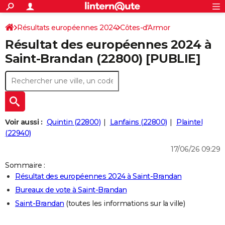
ACTUALITÉS
Connexion
S'inscrire
Résultats européennes 2024
Côtes-d'Armor
Rechercher
Société
Education
Villes
Politique
Faits Divers
Monde
+
SPORT
Résultat des européennes 2024 à
Football
Cyclisme
Forum
Coupe du monde 2026
Tennis
Rugby
CULTURE
Saint-Brandan (22800) [PUBLIE]
TNT
Cinéma
Musique
Programme TV
Streaming
Sorties cinéma
+
FINANCE
Impôts
Immobilier
Banque
Crédit
Retraite
Epargne
Risques naturels par ville
Assurance
AUTO
Réserver un essai
Berlines
Forum auto
Essais
Citadines
SUV
+
HIGH-TECH
Voir aussi :
Quintin (22800)
Lanfains (22800)
Plaintel
Meilleur smartphone
Ordinateurs
Guide high-tech
Mobiles
Internet
Jeux vidéo
+
(22940)
BRICOLAGE
17/06/26 09:29
Aménagement intérieur
Cuisine
Jardinage
+
Forum
Extérieur
Salle de bains
Rangement
WEEK-END
Sommaire :
Escapades
Expositions
Week-end nature
Guides de France
Patrimoine
Musées
+
LIFESTYLE
Résultat des européennes 2024 à Saint-Brandan
Bureaux de vote à Saint-Brandan
Bien-être
Mode
+
Art de vivre
Loisirs
Modes de vie
SANTE
Saint-Brandan
(toutes les informations sur la ville)
Guide de la santé
Médicaments
+
Alimentation
Maladies
Sommeil
VOYAGE