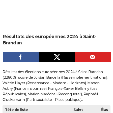
City break
Voyage de noces
Climat
Destinations
Voyage nature
Forum
+
PHOTO
GUIDES D'ACHAT
BONS PLANS
Résultats des européennes 2024 à Saint-
CARTE DE VOEUX
Brandan
Carte Bonne année
Carte Pâques
Carte de Noël
Carte Saint-Valentin
Carte d'anniversaire
DICTIONNAIRE
Biographies
Expressions
Dictionnaire
Citations
Proverbes
PROGRAMME TV
COPAINS D'AVANT
Résultat des élections européennes 2024 à Saint-Brandan
Se connecter
Collèges
Universités
Service militaire
S'inscrire
Lycées
Primaires
Entreprises
Avis de recherche
(22800) : score de Jordan Bardella (Rassemblement national),
AVIS DE DÉCÈS
Valérie Hayer (Renaissance - Modem - Horizons), Manon
FORUM
Aubry (France insoumise), François-Xavier Bellamy (Les
Républicains), Marion Maréchal (Reconquête !), Raphaël
Lifestyle
Sport
Television
Cinema
Bricolage
Culture
Auto
Voyage
Glucksmann (Parti socialiste - Place publique)...
Tête de liste
Saint-
Élus