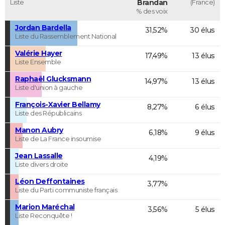
Liste
Brandan
(France)
% des voix
Jordan Bardella
31,52%
30 élus
Liste du Rassemblement National
Valérie Hayer
17,49%
13 élus
Liste Ensemble
Raphaël Glucksmann
14,97%
13 élus
Liste d'union à gauche
François-Xavier Bellamy
8,27%
6 élus
Liste des Républicains
Manon Aubry
6,18%
9 élus
Liste de La France insoumise
Jean Lassalle
4,19%
Liste divers droite
Léon Deffontaines
3,77%
Liste du Parti communiste français
Marion Maréchal
3,56%
5 élus
Liste Reconquête !