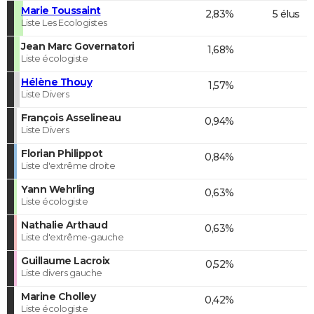
Marie Toussaint
2,83%
5 élus
Liste Les Ecologistes
Jean Marc Governatori
1,68%
Liste écologiste
Hélène Thouy
1,57%
Liste Divers
François Asselineau
0,94%
Liste Divers
Florian Philippot
0,84%
Liste d'extrême droite
Yann Wehrling
0,63%
Liste écologiste
Nathalie Arthaud
0,63%
Liste d'extrême-gauche
Guillaume Lacroix
0,52%
Liste divers gauche
Marine Cholley
0,42%
Liste écologiste