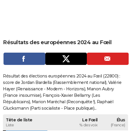
City break
Voyage de noces
Climat
Destinations
Voyage nature
Forum
+
PHOTO
GUIDES D'ACHAT
BONS PLANS
Résultats des européennes 2024 au Fœil
CARTE DE VOEUX
Carte Bonne année
Carte Pâques
Carte de Noël
Carte Saint-Valentin
Carte d'anniversaire
DICTIONNAIRE
Biographies
Expressions
Dictionnaire
Citations
Proverbes
PROGRAMME TV
Résultat des élections européennes 2024 au Fœil (22800) :
COPAINS D'AVANT
score de Jordan Bardella (Rassemblement national), Valérie
Hayer (Renaissance - Modem - Horizons), Manon Aubry
Se connecter
Collèges
Universités
Service militaire
S'inscrire
Lycées
Primaires
Entreprises
Avis de recherche
AVIS DE DÉCÈS
(France insoumise), François-Xavier Bellamy (Les
Républicains), Marion Maréchal (Reconquête !), Raphaël
FORUM
Glucksmann (Parti socialiste - Place publique)...
Lifestyle
Sport
Television
Cinema
Bricolage
Culture
Auto
Voyage
Tête de liste
Le Fœil
Élus
Liste
% des voix
(France)