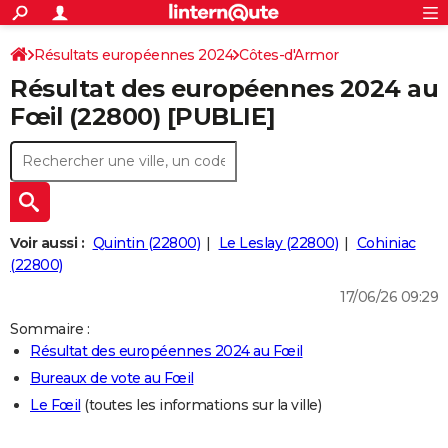
ACTUALITÉS
Connexion
S'inscrire
Résultats européennes 2024
Côtes-d'Armor
Rechercher
Société
Education
Villes
Politique
Faits Divers
Monde
+
SPORT
Résultat des européennes 2024 au
Football
Cyclisme
Forum
Coupe du monde 2026
Tennis
Rugby
CULTURE
Fœil (22800) [PUBLIE]
TNT
Cinéma
Musique
Programme TV
Streaming
Sorties cinéma
+
FINANCE
Impôts
Immobilier
Banque
Crédit
Retraite
Epargne
Risques naturels par ville
Assurance
AUTO
Réserver un essai
Berlines
Forum auto
Essais
Citadines
SUV
+
HIGH-TECH
Voir aussi :
Quintin (22800)
Le Leslay (22800)
Cohiniac
Meilleur smartphone
Ordinateurs
Guide high-tech
Mobiles
Internet
Jeux vidéo
+
(22800)
BRICOLAGE
17/06/26 09:29
Aménagement intérieur
Cuisine
Jardinage
+
Forum
Extérieur
Salle de bains
Rangement
WEEK-END
Sommaire :
Escapades
Expositions
Week-end nature
Guides de France
Patrimoine
Musées
+
LIFESTYLE
Résultat des européennes 2024 au Fœil
Bureaux de vote au Fœil
Bien-être
Mode
+
Art de vivre
Loisirs
Modes de vie
SANTE
Le Fœil
(toutes les informations sur la ville)
Guide de la santé
Médicaments
+
Alimentation
Maladies
Sommeil
VOYAGE