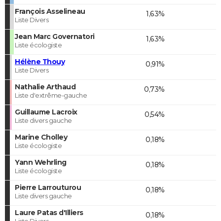
François Asselineau
1,63%
Liste Divers
Jean Marc Governatori
1,63%
Liste écologiste
Hélène Thouy
0,91%
Liste Divers
Nathalie Arthaud
0,73%
Liste d'extrême-gauche
Guillaume Lacroix
0,54%
Liste divers gauche
Marine Cholley
0,18%
Liste écologiste
Yann Wehrling
0,18%
Liste écologiste
Pierre Larrouturou
0,18%
Liste divers gauche
Laure Patas d'Illiers
0,18%
Liste Divers