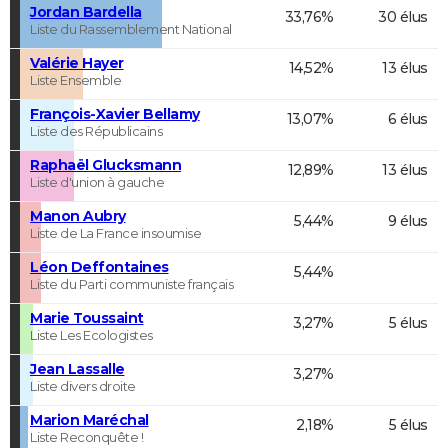
Jordan Bardella
33,76%
30 élus
Liste du Rassemblement National
Valérie Hayer
14,52%
13 élus
Liste Ensemble
François-Xavier Bellamy
13,07%
6 élus
Liste des Républicains
Raphaël Glucksmann
12,89%
13 élus
Liste d'union à gauche
Manon Aubry
5,44%
9 élus
Liste de La France insoumise
Léon Deffontaines
5,44%
Liste du Parti communiste français
Marie Toussaint
3,27%
5 élus
Liste Les Ecologistes
Jean Lassalle
3,27%
Liste divers droite
Marion Maréchal
2,18%
5 élus
Liste Reconquête !