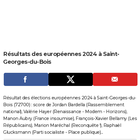
City break
Voyage de noces
Climat
Destinations
Voyage nature
Forum
+
PHOTO
GUIDES D'ACHAT
BONS PLANS
CARTE DE VOEUX
Résultats des européennes 2024 à Saint-
Carte Bonne année
Carte Pâques
Carte de Noël
Carte Saint-Valentin
Carte d'anniversaire
DICTIONNAIRE
Georges-du-Bois
Biographies
Expressions
Dictionnaire
Citations
Proverbes
PROGRAMME TV
COPAINS D'AVANT
Se connecter
Collèges
Universités
Service militaire
S'inscrire
Lycées
Primaires
Entreprises
Avis de recherche
AVIS DE DÉCÈS
Résultat des élections européennes 2024 à Saint-Georges-du-
Bois (72700) : score de Jordan Bardella (Rassemblement
FORUM
national), Valérie Hayer (Renaissance - Modem - Horizons),
Manon Aubry (France insoumise), François-Xavier Bellamy (Les
Lifestyle
Sport
Television
Cinema
Bricolage
Culture
Auto
Voyage
Républicains), Marion Maréchal (Reconquête !), Raphaël
Glucksmann (Parti socialiste - Place publique)...