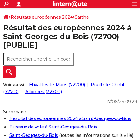
ACTUALITÉS
Connexion
S'inscrire
Résultats européennes 2024
Sarthe
Rechercher
Société
Education
Villes
Politique
Faits Divers
Monde
+
SPORT
Résultat des européennes 2024 à
Football
Cyclisme
Forum
Coupe du monde 2026
Tennis
Rugby
CULTURE
Saint-Georges-du-Bois (72700)
[PUBLIE]
TNT
Cinéma
Musique
Programme TV
Streaming
Sorties cinéma
+
FINANCE
Impôts
Immobilier
Banque
Crédit
Retraite
Epargne
Risques naturels par ville
Assurance
AUTO
Réserver un essai
Berlines
Forum auto
Essais
Citadines
SUV
+
HIGH-TECH
Meilleur smartphone
Ordinateurs
Guide high-tech
Mobiles
Internet
Jeux vidéo
+
BRICOLAGE
Voir aussi :
Étival-lès-le-Mans (72700)
Pruillé-le-Chétif
(72700)
Allonnes (72700)
Aménagement intérieur
Cuisine
Jardinage
+
Forum
Extérieur
Salle de bains
Rangement
WEEK-END
17/06/26 09:29
Escapades
Expositions
Week-end nature
Guides de France
Patrimoine
Musées
+
LIFESTYLE
Sommaire :
Résultat des européennes 2024 à Saint-Georges-du-Bois
Bien-être
Mode
+
Art de vivre
Loisirs
Modes de vie
SANTE
Bureaux de vote à Saint-Georges-du-Bois
Guide de la santé
Médicaments
+
Alimentation
Maladies
Sommeil
VOYAGE
Saint-Georges-du-Bois
(toutes les informations sur la ville)