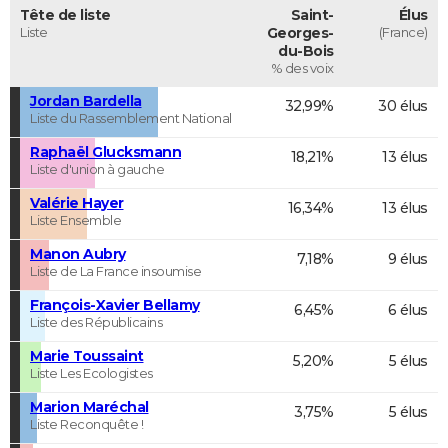
Tête de liste
Saint-
Élus
Liste
Georges-
(France)
du-Bois
% des voix
Jordan Bardella
32,99%
30 élus
Liste du Rassemblement National
Raphaël Glucksmann
18,21%
13 élus
Liste d'union à gauche
Valérie Hayer
16,34%
13 élus
Liste Ensemble
Manon Aubry
7,18%
9 élus
Liste de La France insoumise
François-Xavier Bellamy
6,45%
6 élus
Liste des Républicains
Marie Toussaint
5,20%
5 élus
Liste Les Ecologistes
Marion Maréchal
3,75%
5 élus
Liste Reconquête !