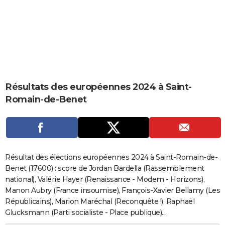
City break
Voyage de noces
Climat
Destinations
Voyage nature
Forum
+
PHOTO
GUIDES D'ACHAT
BONS PLANS
CARTE DE VOEUX
Résultats des européennes 2024 à Saint-
Carte Bonne année
Carte Pâques
Carte de Noël
Carte Saint-Valentin
Carte d'anniversaire
DICTIONNAIRE
Romain-de-Benet
Biographies
Expressions
Dictionnaire
Citations
Proverbes
PROGRAMME TV
COPAINS D'AVANT
Se connecter
Collèges
Universités
Service militaire
S'inscrire
Lycées
Primaires
Entreprises
Avis de recherche
AVIS DE DÉCÈS
Résultat des élections européennes 2024 à Saint-Romain-de-
Benet (17600) : score de Jordan Bardella (Rassemblement
FORUM
national), Valérie Hayer (Renaissance - Modem - Horizons),
Manon Aubry (France insoumise), François-Xavier Bellamy (Les
Lifestyle
Sport
Television
Cinema
Bricolage
Culture
Auto
Voyage
Républicains), Marion Maréchal (Reconquête !), Raphaël
Glucksmann (Parti socialiste - Place publique)...