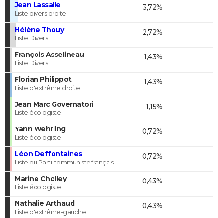
Jean Lassalle
3,72%
Liste divers droite
Hélène Thouy
2,72%
Liste Divers
François Asselineau
1,43%
Liste Divers
Florian Philippot
1,43%
Liste d'extrême droite
Jean Marc Governatori
1,15%
Liste écologiste
Yann Wehrling
0,72%
Liste écologiste
Léon Deffontaines
0,72%
Liste du Parti communiste français
Marine Cholley
0,43%
Liste écologiste
Nathalie Arthaud
0,43%
Liste d'extrême-gauche