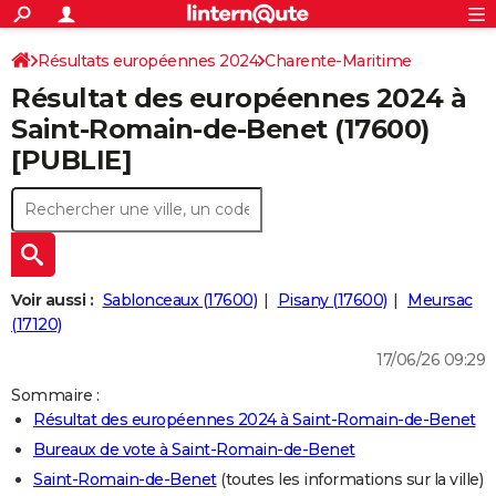
ACTUALITÉS
Connexion
S'inscrire
Résultats européennes 2024
Charente-Maritime
Rechercher
Société
Education
Villes
Politique
Faits Divers
Monde
+
SPORT
Résultat des européennes 2024 à
Football
Cyclisme
Forum
Coupe du monde 2026
Tennis
Rugby
CULTURE
Saint-Romain-de-Benet (17600)
[PUBLIE]
TNT
Cinéma
Musique
Programme TV
Streaming
Sorties cinéma
+
FINANCE
Impôts
Immobilier
Banque
Crédit
Retraite
Epargne
Risques naturels par ville
Assurance
AUTO
Réserver un essai
Berlines
Forum auto
Essais
Citadines
SUV
+
HIGH-TECH
Meilleur smartphone
Ordinateurs
Guide high-tech
Mobiles
Internet
Jeux vidéo
+
BRICOLAGE
Voir aussi :
Sablonceaux (17600)
Pisany (17600)
Meursac
(17120)
Aménagement intérieur
Cuisine
Jardinage
+
Forum
Extérieur
Salle de bains
Rangement
WEEK-END
17/06/26 09:29
Escapades
Expositions
Week-end nature
Guides de France
Patrimoine
Musées
+
LIFESTYLE
Sommaire :
Résultat des européennes 2024 à Saint-Romain-de-Benet
Bien-être
Mode
+
Art de vivre
Loisirs
Modes de vie
SANTE
Bureaux de vote à Saint-Romain-de-Benet
Guide de la santé
Médicaments
+
Alimentation
Maladies
Sommeil
VOYAGE
Saint-Romain-de-Benet
(toutes les informations sur la ville)