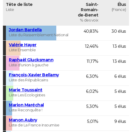
Tête de liste
Saint-
Élus
Liste
Romain-
(France)
de-Benet
% des voix
Jordan Bardella
40,83%
30 élus
Liste du Rassemblement National
Valérie Hayer
12,46%
13 élus
Liste Ensemble
Raphaël Glucksmann
11,17%
13 élus
Liste d'union à gauche
François-Xavier Bellamy
6,30%
6 élus
Liste des Républicains
Marie Toussaint
6,02%
5 élus
Liste Les Ecologistes
Marion Maréchal
5,30%
5 élus
Liste Reconquête !
Manon Aubry
5,01%
9 élus
Liste de La France insoumise