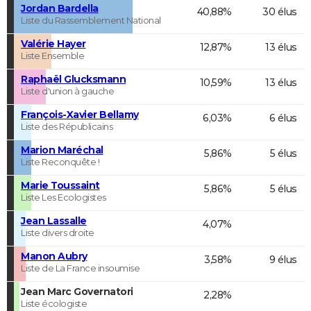
Jordan Bardella
40,88%
30 élus
Liste du Rassemblement National
Valérie Hayer
12,87%
13 élus
Liste Ensemble
Raphaël Glucksmann
10,59%
13 élus
Liste d'union à gauche
François-Xavier Bellamy
6,03%
6 élus
Liste des Républicains
Marion Maréchal
5,86%
5 élus
Liste Reconquête !
Marie Toussaint
5,86%
5 élus
Liste Les Ecologistes
Jean Lassalle
4,07%
Liste divers droite
Manon Aubry
3,58%
9 élus
Liste de La France insoumise
Jean Marc Governatori
2,28%
Liste écologiste