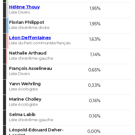
Hélène Thouy
1,95%
Liste Divers
Florian Philippot
1,95%
Liste d'extrême droite
Léon Deffontaines
1,63%
Liste du Parti communiste français
Nathalie Arthaud
1,14%
Liste d'extrême-gauche
François Asselineau
0,65%
Liste Divers
Yann Wehrling
0,33%
Liste écologiste
Marine Cholley
0,16%
Liste écologiste
Selma Labib
0,16%
Liste d'extrême-gauche
Léopold-Edouard Deher-
0,00%