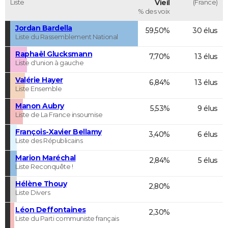
Liste
Vieil
(France)
% des voix
Jordan Bardella
59,50%
30 élus
Liste du Rassemblement National
Raphaël Glucksmann
7,70%
13 élus
Liste d'union à gauche
Valérie Hayer
6,84%
13 élus
Liste Ensemble
Manon Aubry
5,53%
9 élus
Liste de La France insoumise
François-Xavier Bellamy
3,40%
6 élus
Liste des Républicains
Marion Maréchal
2,84%
5 élus
Liste Reconquête !
Hélène Thouy
2,80%
Liste Divers
Léon Deffontaines
2,30%
Liste du Parti communiste français