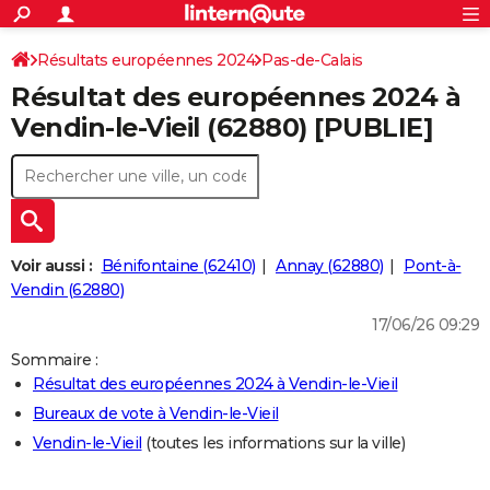
ACTUALITÉS
Connexion
S'inscrire
Résultats européennes 2024
Pas-de-Calais
Rechercher
Société
Education
Villes
Politique
Faits Divers
Monde
+
SPORT
Résultat des européennes 2024 à
Football
Cyclisme
Forum
Coupe du monde 2026
Tennis
Rugby
CULTURE
Vendin-le-Vieil (62880) [PUBLIE]
TNT
Cinéma
Musique
Programme TV
Streaming
Sorties cinéma
+
FINANCE
Impôts
Immobilier
Banque
Crédit
Retraite
Epargne
Risques naturels par ville
Assurance
AUTO
Réserver un essai
Berlines
Forum auto
Essais
Citadines
SUV
+
HIGH-TECH
Voir aussi :
Bénifontaine (62410)
Annay (62880)
Pont-à-
Meilleur smartphone
Ordinateurs
Guide high-tech
Mobiles
Internet
Jeux vidéo
+
Vendin (62880)
BRICOLAGE
17/06/26 09:29
Aménagement intérieur
Cuisine
Jardinage
+
Forum
Extérieur
Salle de bains
Rangement
WEEK-END
Sommaire :
Escapades
Expositions
Week-end nature
Guides de France
Patrimoine
Musées
+
LIFESTYLE
Résultat des européennes 2024 à Vendin-le-Vieil
Bureaux de vote à Vendin-le-Vieil
Bien-être
Mode
+
Art de vivre
Loisirs
Modes de vie
SANTE
Vendin-le-Vieil
(toutes les informations sur la ville)
Guide de la santé
Médicaments
+
Alimentation
Maladies
Sommeil
VOYAGE