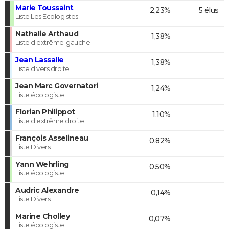
Marie Toussaint
2,23%
5 élus
Liste Les Ecologistes
Nathalie Arthaud
1,38%
Liste d'extrême-gauche
Jean Lassalle
1,38%
Liste divers droite
Jean Marc Governatori
1,24%
Liste écologiste
Florian Philippot
1,10%
Liste d'extrême droite
François Asselineau
0,82%
Liste Divers
Yann Wehrling
0,50%
Liste écologiste
Audric Alexandre
0,14%
Liste Divers
Marine Cholley
0,07%
Liste écologiste