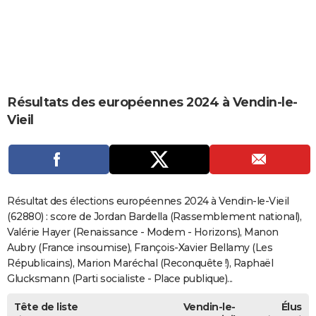
City break
Voyage de noces
Climat
Destinations
Voyage nature
Forum
+
PHOTO
GUIDES D'ACHAT
BONS PLANS
Résultats des européennes 2024 à Vendin-le-
CARTE DE VOEUX
Vieil
Carte Bonne année
Carte Pâques
Carte de Noël
Carte Saint-Valentin
Carte d'anniversaire
DICTIONNAIRE
Biographies
Expressions
Dictionnaire
Citations
Proverbes
PROGRAMME TV
COPAINS D'AVANT
Résultat des élections européennes 2024 à Vendin-le-Vieil
Se connecter
Collèges
Universités
Service militaire
S'inscrire
Lycées
Primaires
Entreprises
Avis de recherche
(62880) : score de Jordan Bardella (Rassemblement national),
AVIS DE DÉCÈS
Valérie Hayer (Renaissance - Modem - Horizons), Manon
FORUM
Aubry (France insoumise), François-Xavier Bellamy (Les
Républicains), Marion Maréchal (Reconquête !), Raphaël
Lifestyle
Sport
Television
Cinema
Bricolage
Culture
Auto
Voyage
Glucksmann (Parti socialiste - Place publique)...
Tête de liste
Vendin-le-
Élus