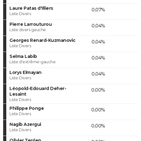
Laure Patas d'Illiers
0,07%
Liste Divers
Pierre Larrouturou
0,04%
Liste divers gauche
Georges Renard-Kuzmanovic
0,04%
Liste Divers
Selma Labib
0,04%
Liste d'extrême-gauche
Lorys Elmayan
0,04%
Liste Divers
Léopold-Edouard Deher-
0,00%
Lesaint
Liste Divers
Philippe Ponge
0,00%
Liste Divers
Nagib Azergui
0,00%
Liste Divers
Olivier Terrien