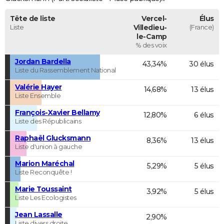
Tête de liste
Vercel-
Élus
Liste
Villedieu-
(France)
le-Camp
% des voix
Jordan Bardella
43,34%
30 élus
Liste du Rassemblement National
Valérie Hayer
14,68%
13 élus
Liste Ensemble
François-Xavier Bellamy
12,80%
6 élus
Liste des Républicains
Raphaël Glucksmann
8,36%
13 élus
Liste d'union à gauche
Marion Maréchal
5,29%
5 élus
Liste Reconquête !
Marie Toussaint
3,92%
5 élus
Liste Les Ecologistes
Jean Lassalle
2,90%
Liste divers droite