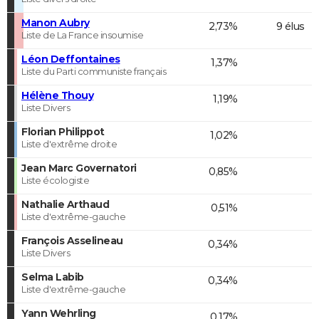
Manon Aubry
2,73%
9 élus
Liste de La France insoumise
Léon Deffontaines
1,37%
Liste du Parti communiste français
Hélène Thouy
1,19%
Liste Divers
Florian Philippot
1,02%
Liste d'extrême droite
Jean Marc Governatori
0,85%
Liste écologiste
Nathalie Arthaud
0,51%
Liste d'extrême-gauche
François Asselineau
0,34%
Liste Divers
Selma Labib
0,34%
Liste d'extrême-gauche
Yann Wehrling
0,17%