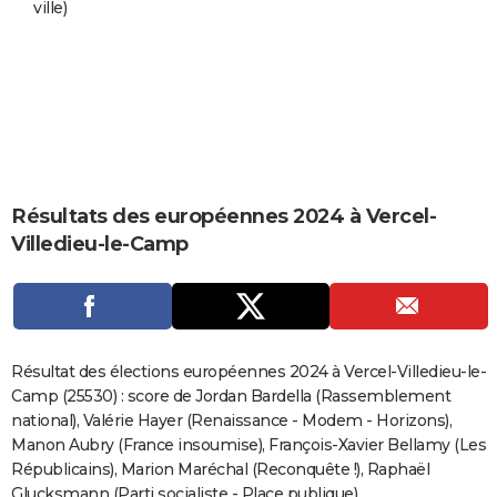
ville)
City break
Voyage de noces
Climat
Destinations
Voyage nature
Forum
+
PHOTO
GUIDES D'ACHAT
BONS PLANS
CARTE DE VOEUX
Carte Bonne année
Carte Pâques
Carte de Noël
Carte Saint-Valentin
Carte d'anniversaire
DICTIONNAIRE
Résultats des européennes 2024 à Vercel-
Villedieu-le-Camp
Biographies
Expressions
Dictionnaire
Citations
Proverbes
PROGRAMME TV
COPAINS D'AVANT
Se connecter
Collèges
Universités
Service militaire
S'inscrire
Lycées
Primaires
Entreprises
Avis de recherche
AVIS DE DÉCÈS
Résultat des élections européennes 2024 à Vercel-Villedieu-le-
FORUM
Camp (25530) : score de Jordan Bardella (Rassemblement
national), Valérie Hayer (Renaissance - Modem - Horizons),
Lifestyle
Sport
Television
Cinema
Bricolage
Culture
Auto
Voyage
Manon Aubry (France insoumise), François-Xavier Bellamy (Les
Républicains), Marion Maréchal (Reconquête !), Raphaël
Glucksmann (Parti socialiste - Place publique)...