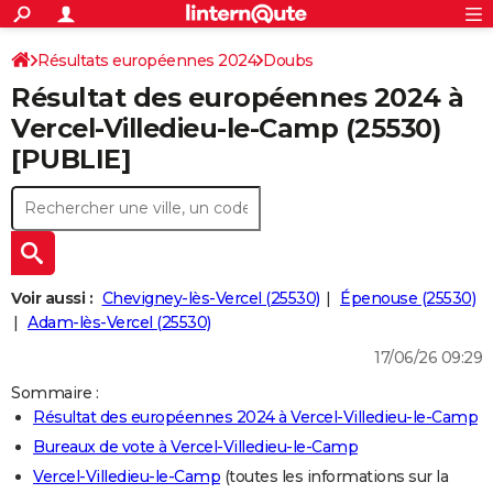
ACTUALITÉS
Connexion
S'inscrire
Résultats européennes 2024
Doubs
Rechercher
Société
Education
Villes
Politique
Faits Divers
Monde
+
SPORT
Résultat des européennes 2024 à
Football
Cyclisme
Forum
Coupe du monde 2026
Tennis
Rugby
CULTURE
Vercel-Villedieu-le-Camp (25530)
[PUBLIE]
TNT
Cinéma
Musique
Programme TV
Streaming
Sorties cinéma
+
FINANCE
Impôts
Immobilier
Banque
Crédit
Retraite
Epargne
Risques naturels par ville
Assurance
AUTO
Réserver un essai
Berlines
Forum auto
Essais
Citadines
SUV
+
HIGH-TECH
Meilleur smartphone
Ordinateurs
Guide high-tech
Mobiles
Internet
Jeux vidéo
+
BRICOLAGE
Voir aussi :
Chevigney-lès-Vercel (25530)
Épenouse (25530)
Adam-lès-Vercel (25530)
Aménagement intérieur
Cuisine
Jardinage
+
Forum
Extérieur
Salle de bains
Rangement
WEEK-END
17/06/26 09:29
Escapades
Expositions
Week-end nature
Guides de France
Patrimoine
Musées
+
LIFESTYLE
Sommaire :
Résultat des européennes 2024 à Vercel-Villedieu-le-Camp
Bien-être
Mode
+
Art de vivre
Loisirs
Modes de vie
SANTE
Bureaux de vote à Vercel-Villedieu-le-Camp
Guide de la santé
Médicaments
+
Alimentation
Maladies
Sommeil
VOYAGE
Vercel-Villedieu-le-Camp
(toutes les informations sur la