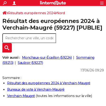
ACTUALITÉS
Connexion
S'inscrire
Résultats européennes 2024
Nord
Rechercher
Société
Education
Villes
Politique
Faits Divers
Monde
+
SPORT
Résultat des européennes 2024 à
Football
Cyclisme
Forum
Coupe du monde 2026
Tennis
Rugby
CULTURE
Verchain-Maugré (59227) [PUBLIE]
TNT
Cinéma
Musique
Programme TV
Streaming
Sorties cinéma
+
FINANCE
Impôts
Immobilier
Banque
Crédit
Retraite
Epargne
Risques naturels par ville
Assurance
AUTO
Réserver un essai
Berlines
Forum auto
Essais
Citadines
SUV
+
HIGH-TECH
Voir aussi :
Monchaux-sur-Écaillon (59224)
Sommaing
Meilleur smartphone
Ordinateurs
Guide high-tech
Mobiles
Internet
Jeux vidéo
+
(59213)
Saulzoir (59227)
BRICOLAGE
17/06/26 09:29
Aménagement intérieur
Cuisine
Jardinage
+
Forum
Extérieur
Salle de bains
Rangement
WEEK-END
Sommaire :
Escapades
Expositions
Week-end nature
Guides de France
Patrimoine
Musées
+
LIFESTYLE
Résultat des européennes 2024 à Verchain-Maugré
Bureaux de vote à Verchain-Maugré
Bien-être
Mode
+
Art de vivre
Loisirs
Modes de vie
SANTE
Verchain-Maugré
(toutes les informations sur la ville)
Guide de la santé
Médicaments
+
Alimentation
Maladies
Sommeil
VOYAGE