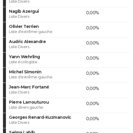
Liste Divers
Nagib Azergui
0,00%
Liste Divers
Olivier Terrien
0,00%
Liste d'extrême-gauche
Audric Alexandre
0,00%
Liste Divers
Yann Wehrling
0,00%
Liste écologiste
Michel Simonin
0,00%
Liste d'extrême-gauche
Jean-Marc Fortané
0,00%
Liste Divers
Pierre Larrouturou
0,00%
Liste divers gauche
Georges Renard-Kuzmanovic
0,00%
Liste Divers
Selma Labib