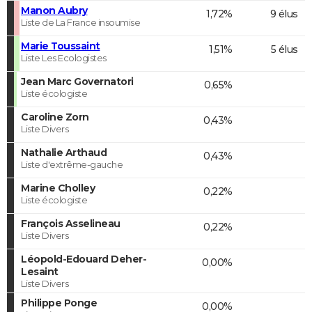
Manon Aubry
1,72%
9 élus
Liste de La France insoumise
Marie Toussaint
1,51%
5 élus
Liste Les Ecologistes
Jean Marc Governatori
0,65%
Liste écologiste
Caroline Zorn
0,43%
Liste Divers
Nathalie Arthaud
0,43%
Liste d'extrême-gauche
Marine Cholley
0,22%
Liste écologiste
François Asselineau
0,22%
Liste Divers
Léopold-Edouard Deher-
0,00%
Lesaint
Liste Divers
Philippe Ponge
0,00%