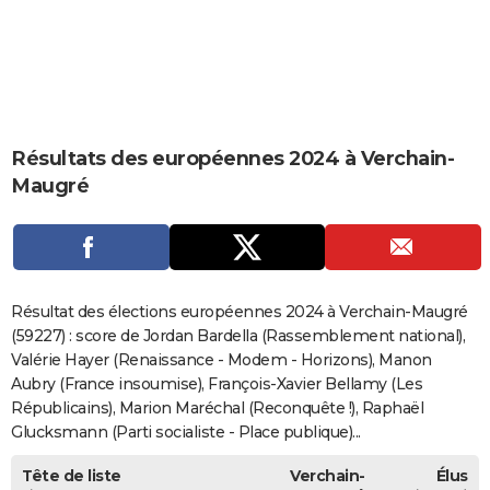
City break
Voyage de noces
Climat
Destinations
Voyage nature
Forum
+
PHOTO
GUIDES D'ACHAT
BONS PLANS
Résultats des européennes 2024 à Verchain-
CARTE DE VOEUX
Maugré
Carte Bonne année
Carte Pâques
Carte de Noël
Carte Saint-Valentin
Carte d'anniversaire
DICTIONNAIRE
Biographies
Expressions
Dictionnaire
Citations
Proverbes
PROGRAMME TV
COPAINS D'AVANT
Résultat des élections européennes 2024 à Verchain-Maugré
Se connecter
Collèges
Universités
Service militaire
S'inscrire
Lycées
Primaires
Entreprises
Avis de recherche
(59227) : score de Jordan Bardella (Rassemblement national),
AVIS DE DÉCÈS
Valérie Hayer (Renaissance - Modem - Horizons), Manon
FORUM
Aubry (France insoumise), François-Xavier Bellamy (Les
Républicains), Marion Maréchal (Reconquête !), Raphaël
Lifestyle
Sport
Television
Cinema
Bricolage
Culture
Auto
Voyage
Glucksmann (Parti socialiste - Place publique)...
Tête de liste
Verchain-
Élus