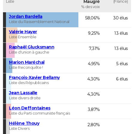
Liste
Maugré
(France)
% des voix
Jordan Bardella
58,06%
30 élus
Liste du Rassemblement National
Valérie Hayer
9,25%
13 élus
Liste Ensemble
Raphaël Glucksmann
7,31%
13 élus
Liste d'union à gauche
Marion Maréchal
4,95%
5 élus
Liste Reconquête !
François-Xavier Bellamy
4,30%
6 élus
Liste des Républicains
Jean Lassalle
4,30%
Liste divers droite
Léon Deffontaines
3,87%
Liste du Parti communiste français
Hélène Thouy
2,80%
Liste Divers