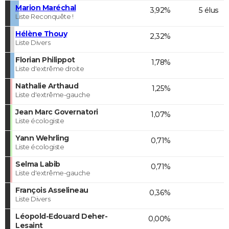
Marion Maréchal
3,92%
5 élus
Liste Reconquête !
Hélène Thouy
2,32%
Liste Divers
Florian Philippot
1,78%
Liste d'extrême droite
Nathalie Arthaud
1,25%
Liste d'extrême-gauche
Jean Marc Governatori
1,07%
Liste écologiste
Yann Wehrling
0,71%
Liste écologiste
Selma Labib
0,71%
Liste d'extrême-gauche
François Asselineau
0,36%
Liste Divers
Léopold-Edouard Deher-
0,00%
Lesaint