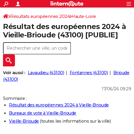
ACTUALITÉS
Connexion
S'inscrire
Résultats européennes 2024
Haute-Loire
Rechercher
Société
Education
Villes
Politique
Faits Divers
Monde
+
SPORT
Résultat des européennes 2024 à
Football
Cyclisme
Forum
Coupe du monde 2026
Tennis
Rugby
CULTURE
Vieille-Brioude (43100) [PUBLIE]
TNT
Cinéma
Musique
Programme TV
Streaming
Sorties cinéma
+
FINANCE
Impôts
Immobilier
Banque
Crédit
Retraite
Epargne
Risques naturels par ville
Assurance
AUTO
Réserver un essai
Berlines
Forum auto
Essais
Citadines
SUV
+
HIGH-TECH
Voir aussi :
Lavaudieu (43100)
Fontannes (43100)
Brioude
Meilleur smartphone
Ordinateurs
Guide high-tech
Mobiles
Internet
Jeux vidéo
+
(43100)
BRICOLAGE
17/06/26 09:29
Aménagement intérieur
Cuisine
Jardinage
+
Forum
Extérieur
Salle de bains
Rangement
WEEK-END
Sommaire :
Escapades
Expositions
Week-end nature
Guides de France
Patrimoine
Musées
+
LIFESTYLE
Résultat des européennes 2024 à Vieille-Brioude
Bureaux de vote à Vieille-Brioude
Bien-être
Mode
+
Art de vivre
Loisirs
Modes de vie
SANTE
Vieille-Brioude
(toutes les informations sur la ville)
Guide de la santé
Médicaments
+
Alimentation
Maladies
Sommeil
VOYAGE