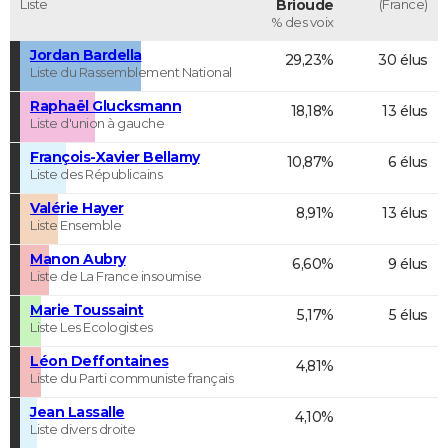
Liste
Brioude
(France)
% des voix
Jordan Bardella
29,23%
30 élus
Liste du Rassemblement National
Raphaël Glucksmann
18,18%
13 élus
Liste d'union à gauche
François-Xavier Bellamy
10,87%
6 élus
Liste des Républicains
Valérie Hayer
8,91%
13 élus
Liste Ensemble
Manon Aubry
6,60%
9 élus
Liste de La France insoumise
Marie Toussaint
5,17%
5 élus
Liste Les Ecologistes
Léon Deffontaines
4,81%
Liste du Parti communiste français
Jean Lassalle
4,10%
Liste divers droite