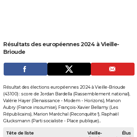
City break
Voyage de noces
Climat
Destinations
Voyage nature
Forum
+
PHOTO
GUIDES D'ACHAT
BONS PLANS
Résultats des européennes 2024 à Vieille-
CARTE DE VOEUX
Brioude
Carte Bonne année
Carte Pâques
Carte de Noël
Carte Saint-Valentin
Carte d'anniversaire
DICTIONNAIRE
Biographies
Expressions
Dictionnaire
Citations
Proverbes
PROGRAMME TV
COPAINS D'AVANT
Résultat des élections européennes 2024 à Vieille-Brioude
Se connecter
Collèges
Universités
Service militaire
S'inscrire
Lycées
Primaires
Entreprises
Avis de recherche
(43100) : score de Jordan Bardella (Rassemblement national),
AVIS DE DÉCÈS
Valérie Hayer (Renaissance - Modem - Horizons), Manon
FORUM
Aubry (France insoumise), François-Xavier Bellamy (Les
Républicains), Marion Maréchal (Reconquête !), Raphaël
Lifestyle
Sport
Television
Cinema
Bricolage
Culture
Auto
Voyage
Glucksmann (Parti socialiste - Place publique)...
Tête de liste
Vieille-
Élus