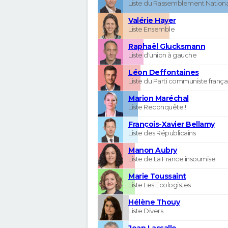
Liste du Rassemblement Nationa
Valérie Hayer
Liste Ensemble
Raphaël Glucksmann
Liste d'union à gauche
Léon Deffontaines
Liste du Parti communiste frança
Marion Maréchal
Liste Reconquête !
François-Xavier Bellamy
Liste des Républicains
Manon Aubry
Liste de La France insoumise
Marie Toussaint
Liste Les Ecologistes
Hélène Thouy
Liste Divers
Jean Lassalle