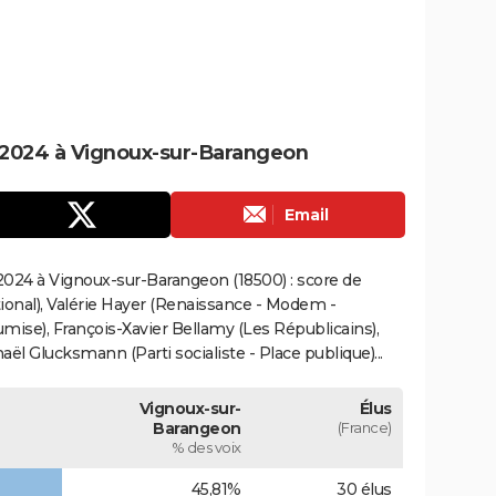
 2024 à Vignoux-sur-Barangeon
Email
024 à Vignoux-sur-Barangeon (18500) : score de
onal), Valérie Hayer (Renaissance - Modem -
mise), François-Xavier Bellamy (Les Républicains),
ël Glucksmann (Parti socialiste - Place publique)...
Vignoux-sur-
Élus
Barangeon
(France)
% des voix
45,81%
30 élus