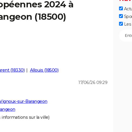
ropéennes 2024 à
Actu
angeon (18500)
Spo
Les 
rent (18330)
Allouis (18500)
17/06/26 09:29
 Vignoux-sur-Barangeon
rangeon
 informations sur la ville)