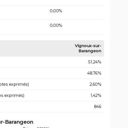
0,00%
0,00%
Vignoux-sur-
Barangeon
51,24%
48,76%
otes exprimés)
2,60%
es exprimés)
1,42%
846
sur-Barangeon