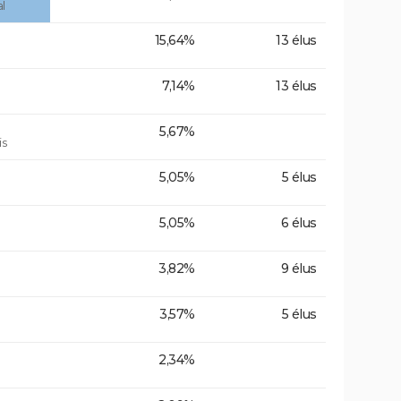
l
15,64%
13 élus
7,14%
13 élus
5,67%
is
5,05%
5 élus
5,05%
6 élus
3,82%
9 élus
3,57%
5 élus
2,34%