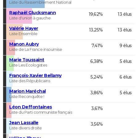
Liste du Rassemblement National
Raphaël Glucksmann
19,62%
13 élus
Liste d'union à gauche
Valérie Hayer
13,25%
13 élus
Liste Ensemble
Manon Aubry
7,41%
9 élus
Liste de La France insoumise
Marie Toussaint
6,38%
5 élus
Liste Les Ecologistes
François-Xavier Bellamy
5,24%
6 élus
Liste des Républicains
Marion Maréchal
3,86%
5 élus
Liste Reconquête !
Léon Deffontaines
3,61%
Liste du Parti communiste français
Jean Lassalle
3,56%
Liste divers droite