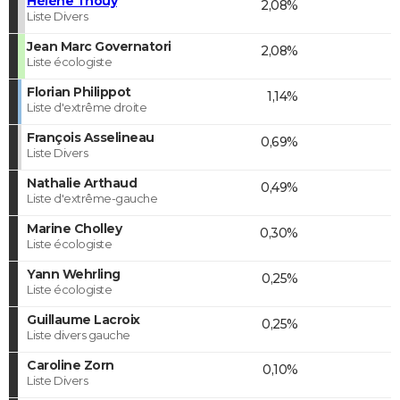
Hélène Thouy
2,08%
Liste Divers
Jean Marc Governatori
2,08%
Liste écologiste
Florian Philippot
1,14%
Liste d'extrême droite
François Asselineau
0,69%
Liste Divers
Nathalie Arthaud
0,49%
Liste d'extrême-gauche
Marine Cholley
0,30%
Liste écologiste
Yann Wehrling
0,25%
Liste écologiste
Guillaume Lacroix
0,25%
Liste divers gauche
Caroline Zorn
0,10%
Liste Divers