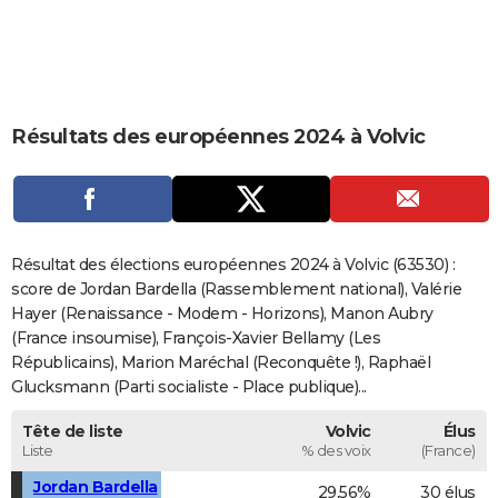
City break
Voyage de noces
Climat
Destinations
Voyage nature
Forum
+
PHOTO
GUIDES D'ACHAT
BONS PLANS
Résultats des européennes 2024 à Volvic
CARTE DE VOEUX
Carte Bonne année
Carte Pâques
Carte de Noël
Carte Saint-Valentin
Carte d'anniversaire
DICTIONNAIRE
Biographies
Expressions
Dictionnaire
Citations
Proverbes
PROGRAMME TV
Résultat des élections européennes 2024 à Volvic (63530) :
score de Jordan Bardella (Rassemblement national), Valérie
COPAINS D'AVANT
Hayer (Renaissance - Modem - Horizons), Manon Aubry
(France insoumise), François-Xavier Bellamy (Les
Se connecter
Collèges
Universités
Service militaire
S'inscrire
Lycées
Primaires
Entreprises
Avis de recherche
AVIS DE DÉCÈS
Républicains), Marion Maréchal (Reconquête !), Raphaël
Glucksmann (Parti socialiste - Place publique)...
FORUM
Lifestyle
Sport
Television
Cinema
Bricolage
Culture
Auto
Voyage
Tête de liste
Volvic
Élus
Liste
% des voix
(France)
Jordan Bardella
29,56%
30 élus