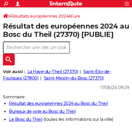
ACTUALITÉS
Connexion
S'inscrire
Résultats européennes 2024
Eure
Rechercher
Société
Education
Villes
Politique
Faits Divers
Monde
+
SPORT
Résultat des européennes 2024 au
Football
Cyclisme
Forum
Coupe du monde 2026
Tennis
Rugby
CULTURE
Bosc du Theil (27370) [PUBLIE]
TNT
Cinéma
Musique
Programme TV
Streaming
Sorties cinéma
+
FINANCE
Impôts
Immobilier
Banque
Crédit
Retraite
Epargne
Risques naturels par ville
Assurance
AUTO
Réserver un essai
Berlines
Forum auto
Essais
Citadines
SUV
+
HIGH-TECH
Voir aussi :
La Haye-du-Theil (27370)
Saint-Éloi-de-
Meilleur smartphone
Ordinateurs
Guide high-tech
Mobiles
Internet
Jeux vidéo
+
Fourques (27800)
Saint-Meslin-du-Bosc (27370)
BRICOLAGE
17/06/26 09:29
Aménagement intérieur
Cuisine
Jardinage
+
Forum
Extérieur
Salle de bains
Rangement
WEEK-END
Sommaire :
Escapades
Expositions
Week-end nature
Guides de France
Patrimoine
Musées
+
LIFESTYLE
Résultat des européennes 2024 au Bosc du Theil
Bureaux de vote au Bosc du Theil
Bien-être
Mode
+
Art de vivre
Loisirs
Modes de vie
SANTE
Le Bosc du Theil
(toutes les informations sur la ville)
Guide de la santé
Médicaments
+
Alimentation
Maladies
Sommeil
VOYAGE