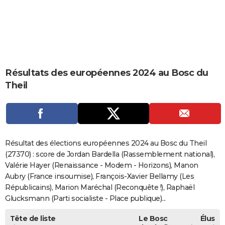
City break
Voyage de noces
Climat
Destinations
Voyage nature
Forum
+
PHOTO
GUIDES D'ACHAT
BONS PLANS
Résultats des européennes 2024 au Bosc du
CARTE DE VOEUX
Theil
Carte Bonne année
Carte Pâques
Carte de Noël
Carte Saint-Valentin
Carte d'anniversaire
DICTIONNAIRE
Biographies
Expressions
Dictionnaire
Citations
Proverbes
PROGRAMME TV
COPAINS D'AVANT
Résultat des élections européennes 2024 au Bosc du Theil
Se connecter
Collèges
Universités
Service militaire
S'inscrire
Lycées
Primaires
Entreprises
Avis de recherche
(27370) : score de Jordan Bardella (Rassemblement national),
AVIS DE DÉCÈS
Valérie Hayer (Renaissance - Modem - Horizons), Manon
FORUM
Aubry (France insoumise), François-Xavier Bellamy (Les
Républicains), Marion Maréchal (Reconquête !), Raphaël
Lifestyle
Sport
Television
Cinema
Bricolage
Culture
Auto
Voyage
Glucksmann (Parti socialiste - Place publique)...
Tête de liste
Le Bosc
Élus