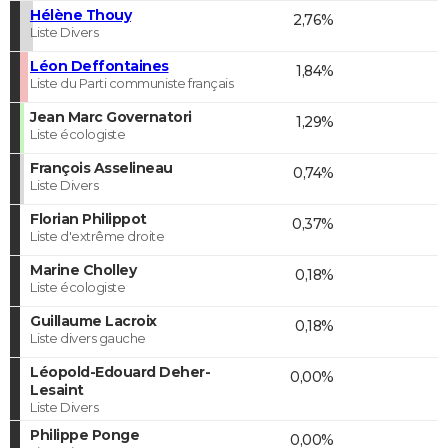
Hélène Thouy
2,76%
Liste Divers
Léon Deffontaines
1,84%
Liste du Parti communiste français
Jean Marc Governatori
1,29%
Liste écologiste
François Asselineau
0,74%
Liste Divers
Florian Philippot
0,37%
Liste d'extrême droite
Marine Cholley
0,18%
Liste écologiste
Guillaume Lacroix
0,18%
Liste divers gauche
Léopold-Edouard Deher-
0,00%
Lesaint
Liste Divers
Philippe Ponge
0,00%