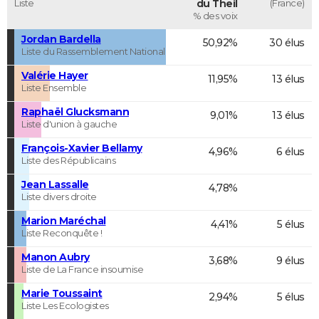
Liste
du Theil
(France)
% des voix
Jordan Bardella
50,92%
30 élus
Liste du Rassemblement National
Valérie Hayer
11,95%
13 élus
Liste Ensemble
Raphaël Glucksmann
9,01%
13 élus
Liste d'union à gauche
François-Xavier Bellamy
4,96%
6 élus
Liste des Républicains
Jean Lassalle
4,78%
Liste divers droite
Marion Maréchal
4,41%
5 élus
Liste Reconquête !
Manon Aubry
3,68%
9 élus
Liste de La France insoumise
Marie Toussaint
2,94%
5 élus
Liste Les Ecologistes