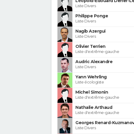
Léopold-Edouard Deher-Le
Liste Divers
Philippe Ponge
Liste Divers
Nagib Azergui
Liste Divers
Olivier Terrien
Liste d'extrême-gauche
Audric Alexandre
Liste Divers
Yann Wehrling
Liste écologiste
Michel Simonin
Liste d'extrême-gauche
Nathalie Arthaud
Liste d'extrême-gauche
Georges Renard-Kuzmanov
Liste Divers