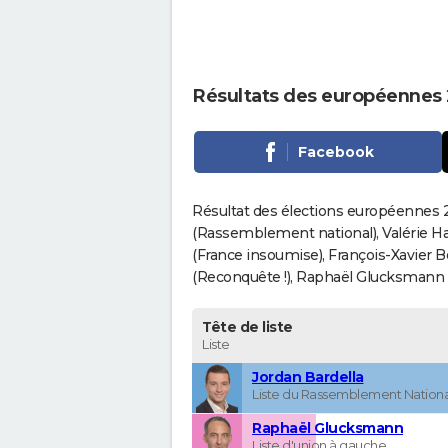
Résultats des européennes
Facebook
Résultat des élections européennes 2
(Rassemblement national), Valérie H
(France insoumise), François-Xavier 
(Reconquête !), Raphaël Glucksmann (Pa
Tête de liste
Liste
Jordan Bardella
Liste du Rassemblement Nationa
Raphaël Glucksmann
Liste d'union à gauche