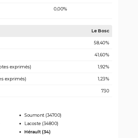
0,00%
Le Bosc
58,40%
41,60%
otes exprimés)
1,92%
es exprimés)
1,23%
730
Soumont (34700)
Lacoste (34800)
Hérault (34)