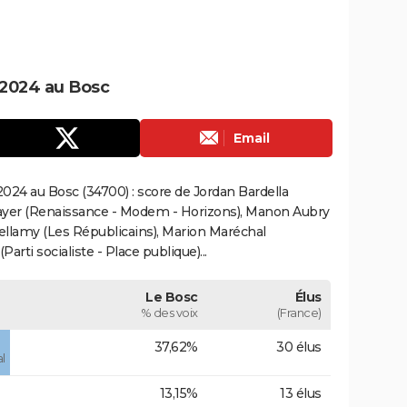
 2024 au Bosc
Email
024 au Bosc (34700) : score de Jordan Bardella
ayer (Renaissance - Modem - Horizons), Manon Aubry
Bellamy (Les Républicains), Marion Maréchal
rti socialiste - Place publique)...
Le Bosc
Élus
% des voix
(France)
37,62%
30 élus
l
13,15%
13 élus