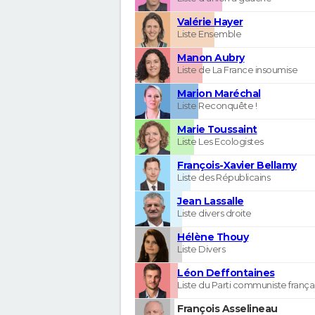
Valérie Hayer
Liste Ensemble
Manon Aubry
Liste de La France insoumise
Marion Maréchal
Liste Reconquête !
Marie Toussaint
Liste Les Ecologistes
François-Xavier Bellamy
Liste des Républicains
Jean Lassalle
Liste divers droite
Hélène Thouy
Liste Divers
Léon Deffontaines
Liste du Parti communiste frança
François Asselineau