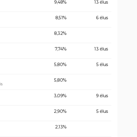
9,48%
13 élus
8,51%
6 élus
8,32%
7,74%
13 élus
5,80%
5 élus
5,80%
is
3,09%
9 élus
2,90%
5 élus
2,13%