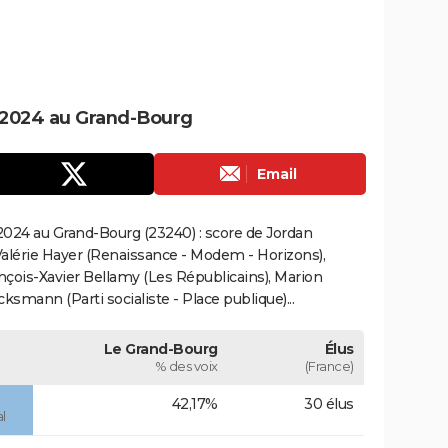
 2024 au Grand-Bourg
Email
024 au Grand-Bourg (23240) : score de Jordan
alérie Hayer (Renaissance - Modem - Horizons),
çois-Xavier Bellamy (Les Républicains), Marion
smann (Parti socialiste - Place publique)...
Le Grand-Bourg
Élus
% des voix
(France)
42,17%
30 élus
l