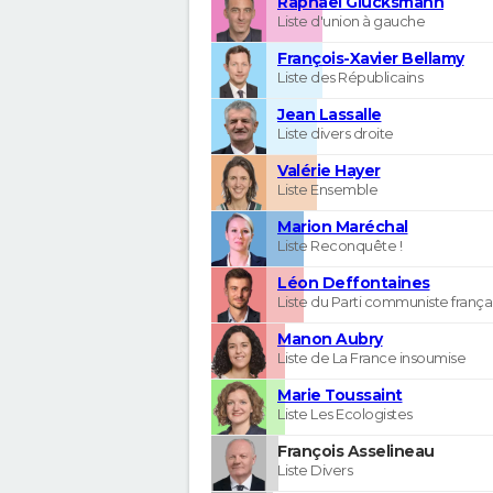
Raphaël Glucksmann
Liste d'union à gauche
François-Xavier Bellamy
Liste des Républicains
Jean Lassalle
Liste divers droite
Valérie Hayer
Liste Ensemble
Marion Maréchal
Liste Reconquête !
Léon Deffontaines
Liste du Parti communiste frança
Manon Aubry
Liste de La France insoumise
Marie Toussaint
Liste Les Ecologistes
François Asselineau
Liste Divers