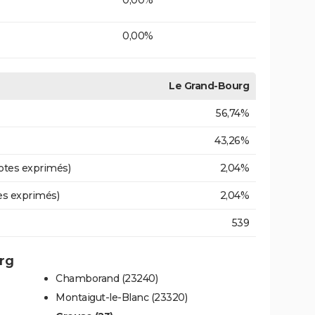
0,00%
Le Grand-Bourg
56,74%
43,26%
otes exprimés)
2,04%
es exprimés)
2,04%
539
urg
Chamborand (23240)
Montaigut-le-Blanc (23320)