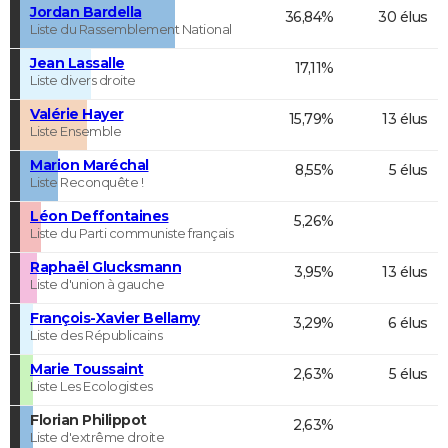
Jordan Bardella
36,84%
30 élus
Liste du Rassemblement National
Jean Lassalle
17,11%
Liste divers droite
Valérie Hayer
15,79%
13 élus
Liste Ensemble
Marion Maréchal
8,55%
5 élus
Liste Reconquête !
Léon Deffontaines
5,26%
Liste du Parti communiste français
Raphaël Glucksmann
3,95%
13 élus
Liste d'union à gauche
François-Xavier Bellamy
3,29%
6 élus
Liste des Républicains
Marie Toussaint
2,63%
5 élus
Liste Les Ecologistes
Florian Philippot
2,63%
Liste d'extrême droite