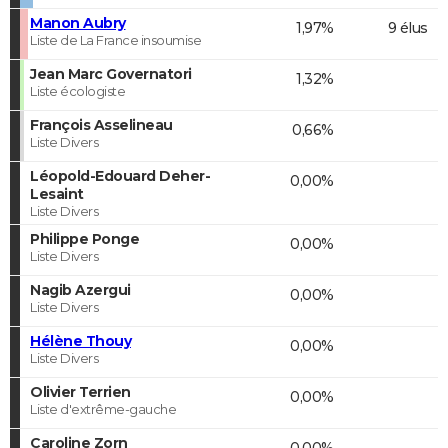
Manon Aubry
1,97%
9 élus
Liste de La France insoumise
Jean Marc Governatori
1,32%
Liste écologiste
François Asselineau
0,66%
Liste Divers
Léopold-Edouard Deher-
0,00%
Lesaint
Liste Divers
Philippe Ponge
0,00%
Liste Divers
Nagib Azergui
0,00%
Liste Divers
Hélène Thouy
0,00%
Liste Divers
Olivier Terrien
0,00%
Liste d'extrême-gauche
Caroline Zorn
0,00%