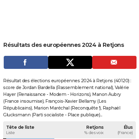
City break
Voyage de noces
Climat
Destinations
Voyage nature
Forum
+
PHOTO
GUIDES D'ACHAT
BONS PLANS
Résultats des européennes 2024 à Retjons
CARTE DE VOEUX
Carte Bonne année
Carte Pâques
Carte de Noël
Carte Saint-Valentin
Carte d'anniversaire
DICTIONNAIRE
Biographies
Expressions
Dictionnaire
Citations
Proverbes
PROGRAMME TV
Résultat des élections européennes 2024 à Retjons (40120) :
COPAINS D'AVANT
score de Jordan Bardella (Rassemblement national), Valérie
Hayer (Renaissance - Modem - Horizons), Manon Aubry
Se connecter
Collèges
Universités
Service militaire
S'inscrire
Lycées
Primaires
Entreprises
Avis de recherche
AVIS DE DÉCÈS
(France insoumise), François-Xavier Bellamy (Les
Républicains), Marion Maréchal (Reconquête !), Raphaël
FORUM
Glucksmann (Parti socialiste - Place publique)...
Lifestyle
Sport
Television
Cinema
Bricolage
Culture
Auto
Voyage
Tête de liste
Retjons
Élus
Liste
% des voix
(France)