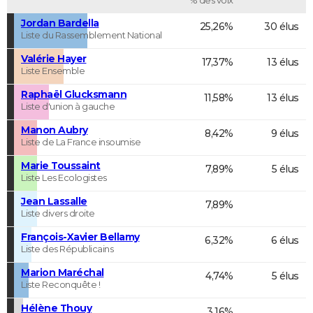
Jordan Bardella
25,26%
30 élus
Liste du Rassemblement National
Valérie Hayer
17,37%
13 élus
Liste Ensemble
Raphaël Glucksmann
11,58%
13 élus
Liste d'union à gauche
Manon Aubry
8,42%
9 élus
Liste de La France insoumise
Marie Toussaint
7,89%
5 élus
Liste Les Ecologistes
Jean Lassalle
7,89%
Liste divers droite
François-Xavier Bellamy
6,32%
6 élus
Liste des Républicains
Marion Maréchal
4,74%
5 élus
Liste Reconquête !
Hélène Thouy
3,16%