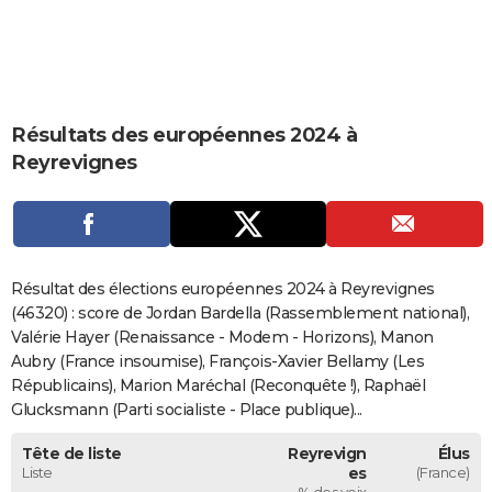
City break
Voyage de noces
Climat
Destinations
Voyage nature
Forum
+
PHOTO
GUIDES D'ACHAT
BONS PLANS
Résultats des européennes 2024 à
Reyrevignes
CARTE DE VOEUX
Carte Bonne année
Carte Pâques
Carte de Noël
Carte Saint-Valentin
Carte d'anniversaire
DICTIONNAIRE
Biographies
Expressions
Dictionnaire
Citations
Proverbes
PROGRAMME TV
Résultat des élections européennes 2024 à Reyrevignes
COPAINS D'AVANT
(46320) : score de Jordan Bardella (Rassemblement national),
Se connecter
Collèges
Universités
Service militaire
S'inscrire
Lycées
Primaires
Entreprises
Avis de recherche
Valérie Hayer (Renaissance - Modem - Horizons), Manon
AVIS DE DÉCÈS
Aubry (France insoumise), François-Xavier Bellamy (Les
FORUM
Républicains), Marion Maréchal (Reconquête !), Raphaël
Glucksmann (Parti socialiste - Place publique)...
Lifestyle
Sport
Television
Cinema
Bricolage
Culture
Auto
Voyage
Tête de liste
Reyrevign
Élus
Liste
es
(France)
% des voix