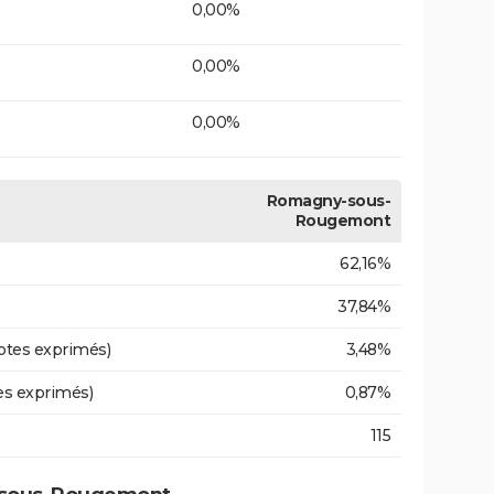
0,00%
0,00%
0,00%
Romagny-sous-
Rougemont
62,16%
37,84%
otes exprimés)
3,48%
es exprimés)
0,87%
115