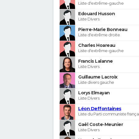
Liste d'extrême-gauche
Edouard Husson
Liste Divers
Pierre-Marie Bonneau
Liste d'extrême droite
Charles Hoareau
Liste d'extrême-gauche
Francis Lalanne
Liste Divers
Guillaume Lacroix
Liste divers gauche
Lorys Elmayan
Liste Divers
Léon Deffontaines
Liste du Parti communiste frança
Gaël Coste-Meunier
Liste Divers