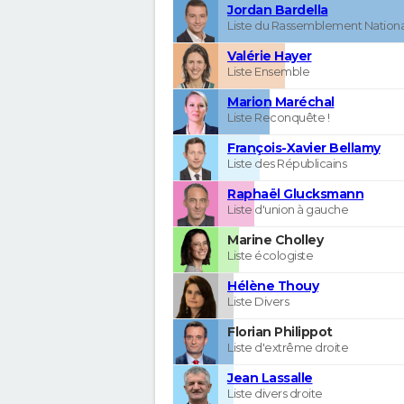
Jordan Bardella
Liste du Rassemblement Nationa
Valérie Hayer
Liste Ensemble
Marion Maréchal
Liste Reconquête !
François-Xavier Bellamy
Liste des Républicains
Raphaël Glucksmann
Liste d'union à gauche
Marine Cholley
Liste écologiste
Hélène Thouy
Liste Divers
Florian Philippot
Liste d'extrême droite
Jean Lassalle
Liste divers droite