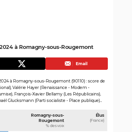
s 2024 à Romagny-sous-Rougemont
Email
 2024 à Romagny-sous-Rougemont (90110) : score de
onal), Valérie Hayer (Renaissance - Modem -
mise), François-Xavier Bellamy (Les Républicains),
ël Glucksmann (Parti socialiste - Place publique)...
Romagny-sous-
Élus
Rougemont
(France)
% des voix