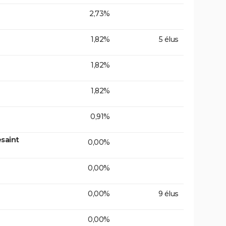
2,73%
1,82%
5 élus
1,82%
1,82%
0,91%
saint
0,00%
0,00%
0,00%
9 élus
0,00%