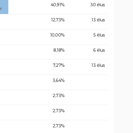
40,91%
30 élus
l
12,73%
13 élus
10,00%
5 élus
8,18%
6 élus
7,27%
13 élus
3,64%
2,73%
2,73%
2,73%