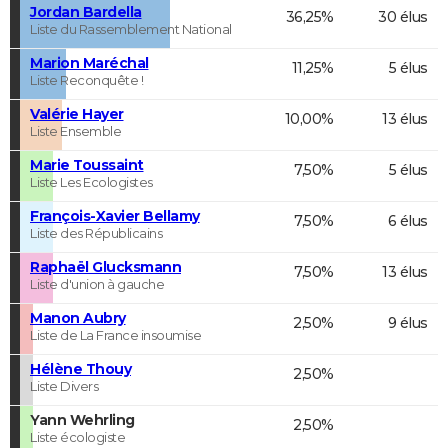
Jordan Bardella
36,25%
30 élus
Liste du Rassemblement National
Marion Maréchal
11,25%
5 élus
Liste Reconquête !
Valérie Hayer
10,00%
13 élus
Liste Ensemble
Marie Toussaint
7,50%
5 élus
Liste Les Ecologistes
François-Xavier Bellamy
7,50%
6 élus
Liste des Républicains
Raphaël Glucksmann
7,50%
13 élus
Liste d'union à gauche
Manon Aubry
2,50%
9 élus
Liste de La France insoumise
Hélène Thouy
2,50%
Liste Divers
Yann Wehrling
2,50%
Liste écologiste