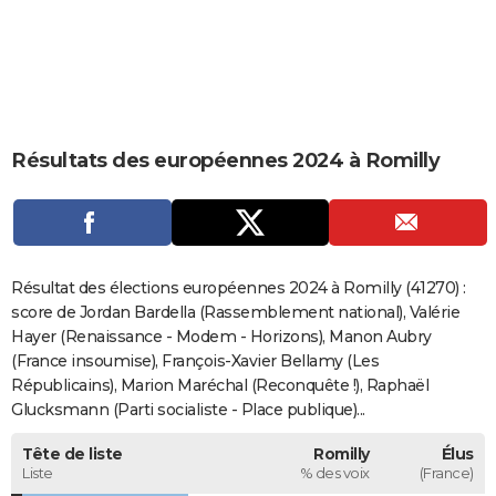
City break
Voyage de noces
Climat
Destinations
Voyage nature
Forum
+
PHOTO
GUIDES D'ACHAT
BONS PLANS
Résultats des européennes 2024 à Romilly
CARTE DE VOEUX
Carte Bonne année
Carte Pâques
Carte de Noël
Carte Saint-Valentin
Carte d'anniversaire
DICTIONNAIRE
Biographies
Expressions
Dictionnaire
Citations
Proverbes
PROGRAMME TV
Résultat des élections européennes 2024 à Romilly (41270) :
COPAINS D'AVANT
score de Jordan Bardella (Rassemblement national), Valérie
Hayer (Renaissance - Modem - Horizons), Manon Aubry
Se connecter
Collèges
Universités
Service militaire
S'inscrire
Lycées
Primaires
Entreprises
Avis de recherche
AVIS DE DÉCÈS
(France insoumise), François-Xavier Bellamy (Les
Républicains), Marion Maréchal (Reconquête !), Raphaël
FORUM
Glucksmann (Parti socialiste - Place publique)...
Lifestyle
Sport
Television
Cinema
Bricolage
Culture
Auto
Voyage
Tête de liste
Romilly
Élus
Liste
% des voix
(France)