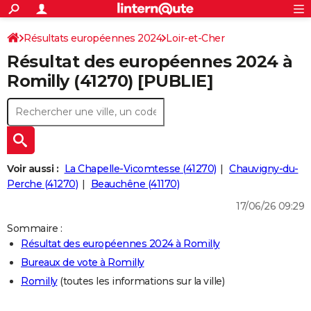
ACTUALITÉS
Connexion
S'inscrire
Résultats européennes 2024
Loir-et-Cher
Rechercher
Société
Education
Villes
Politique
Faits Divers
Monde
+
SPORT
Résultat des européennes 2024 à
Football
Cyclisme
Forum
Coupe du monde 2026
Tennis
Rugby
CULTURE
Romilly (41270) [PUBLIE]
TNT
Cinéma
Musique
Programme TV
Streaming
Sorties cinéma
+
FINANCE
Impôts
Immobilier
Banque
Crédit
Retraite
Epargne
Risques naturels par ville
Assurance
AUTO
Réserver un essai
Berlines
Forum auto
Essais
Citadines
SUV
+
HIGH-TECH
Voir aussi :
La Chapelle-Vicomtesse (41270)
Chauvigny-du-
Meilleur smartphone
Ordinateurs
Guide high-tech
Mobiles
Internet
Jeux vidéo
+
Perche (41270)
Beauchêne (41170)
BRICOLAGE
17/06/26 09:29
Aménagement intérieur
Cuisine
Jardinage
+
Forum
Extérieur
Salle de bains
Rangement
WEEK-END
Sommaire :
Escapades
Expositions
Week-end nature
Guides de France
Patrimoine
Musées
+
LIFESTYLE
Résultat des européennes 2024 à Romilly
Bureaux de vote à Romilly
Bien-être
Mode
+
Art de vivre
Loisirs
Modes de vie
SANTE
Romilly
(toutes les informations sur la ville)
Guide de la santé
Médicaments
+
Alimentation
Maladies
Sommeil
VOYAGE