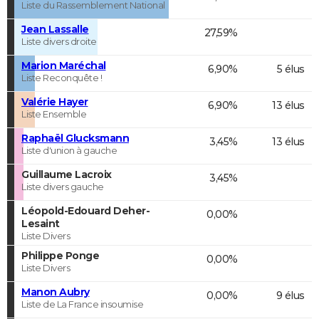
Liste du Rassemblement National
Jean Lassalle
27,59%
Liste divers droite
Marion Maréchal
6,90%
5 élus
Liste Reconquête !
Valérie Hayer
6,90%
13 élus
Liste Ensemble
Raphaël Glucksmann
3,45%
13 élus
Liste d'union à gauche
Guillaume Lacroix
3,45%
Liste divers gauche
Léopold-Edouard Deher-
0,00%
Lesaint
Liste Divers
Philippe Ponge
0,00%
Liste Divers
Manon Aubry
0,00%
9 élus
Liste de La France insoumise