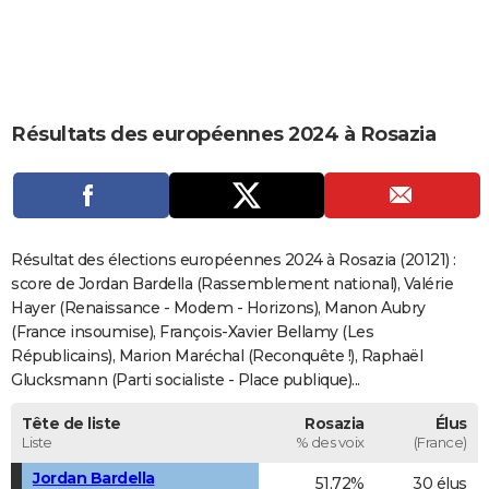
City break
Voyage de noces
Climat
Destinations
Voyage nature
Forum
+
PHOTO
GUIDES D'ACHAT
BONS PLANS
Résultats des européennes 2024 à Rosazia
CARTE DE VOEUX
Carte Bonne année
Carte Pâques
Carte de Noël
Carte Saint-Valentin
Carte d'anniversaire
DICTIONNAIRE
Biographies
Expressions
Dictionnaire
Citations
Proverbes
PROGRAMME TV
Résultat des élections européennes 2024 à Rosazia (20121) :
score de Jordan Bardella (Rassemblement national), Valérie
COPAINS D'AVANT
Hayer (Renaissance - Modem - Horizons), Manon Aubry
(France insoumise), François-Xavier Bellamy (Les
Se connecter
Collèges
Universités
Service militaire
S'inscrire
Lycées
Primaires
Entreprises
Avis de recherche
AVIS DE DÉCÈS
Républicains), Marion Maréchal (Reconquête !), Raphaël
Glucksmann (Parti socialiste - Place publique)...
FORUM
Lifestyle
Sport
Television
Cinema
Bricolage
Culture
Auto
Voyage
Tête de liste
Rosazia
Élus
Liste
% des voix
(France)
Jordan Bardella
51,72%
30 élus