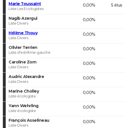
Marie Toussaint
0,00%
5 élus
Liste Les Ecologistes
Nagib Azergui
0,00%
Liste Divers
Hélène Thouy
0,00%
Liste Divers
Olivier Terrien
0,00%
Liste d'extrême-gauche
Caroline Zorn
0,00%
Liste Divers
Audric Alexandre
0,00%
Liste Divers
Marine Cholley
0,00%
Liste écologiste
Yann Wehrling
0,00%
Liste écologiste
François Asselineau
0,00%
Liste Divers