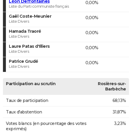
Léon Deffontaines
0,00%
Liste du Parti communiste français
Gaël Coste-Meunier
0,00%
Liste Divers
Hamada Traoré
0,00%
Liste Divers
Laure Patas d'Illiers
0,00%
Liste Divers
Patrice Grudé
0,00%
Liste Divers
Participation au scrutin
Rosières-sur-
Barbèche
Taux de participation
68,13%
Taux d'abstention
31,87%
Votes blancs (en pourcentage des votes
3,23%
exprimés)