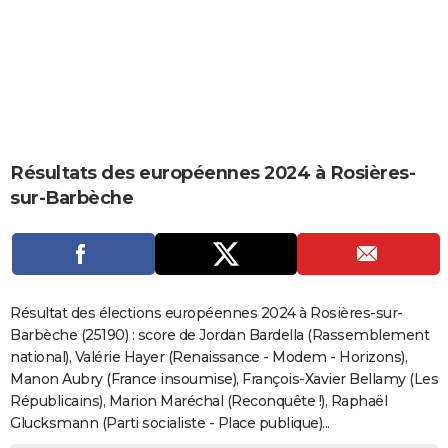
City break
Voyage de noces
Climat
Destinations
Voyage nature
Forum
+
PHOTO
GUIDES D'ACHAT
BONS PLANS
CARTE DE VOEUX
Résultats des européennes 2024 à Rosières-
Carte Bonne année
Carte Pâques
Carte de Noël
Carte Saint-Valentin
Carte d'anniversaire
DICTIONNAIRE
sur-Barbèche
Biographies
Expressions
Dictionnaire
Citations
Proverbes
PROGRAMME TV
COPAINS D'AVANT
Se connecter
Collèges
Universités
Service militaire
S'inscrire
Lycées
Primaires
Entreprises
Avis de recherche
AVIS DE DÉCÈS
Résultat des élections européennes 2024 à Rosières-sur-
Barbèche (25190) : score de Jordan Bardella (Rassemblement
FORUM
national), Valérie Hayer (Renaissance - Modem - Horizons),
Manon Aubry (France insoumise), François-Xavier Bellamy (Les
Lifestyle
Sport
Television
Cinema
Bricolage
Culture
Auto
Voyage
Républicains), Marion Maréchal (Reconquête !), Raphaël
Glucksmann (Parti socialiste - Place publique)...