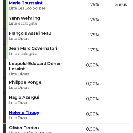
Marie Toussaint
1,79%
5 élus
Liste Les Ecologistes
Yann Wehrling
1,79%
Liste écologiste
François Asselineau
1,79%
Liste Divers
Jean Marc Governatori
1,79%
Liste écologiste
Léopold-Edouard Deher-
0,00%
Lesaint
Liste Divers
Philippe Ponge
0,00%
Liste Divers
Nagib Azergui
0,00%
Liste Divers
Hélène Thouy
0,00%
Liste Divers
Olivier Terrien
0,00%
Liste d'extrême-gauche