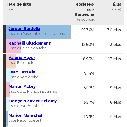
Tête de liste
Rosières-
Élus
Liste
sur-
(France)
Barbèche
% des voix
Jordan Bardella
55,36%
30 élus
Liste du Rassemblement National
Raphaël Glucksmann
12,50%
13 élus
Liste d'union à gauche
Valérie Hayer
8,93%
13 élus
Liste Ensemble
Jean Lassalle
7,14%
Liste divers droite
Manon Aubry
3,57%
9 élus
Liste de La France insoumise
François-Xavier Bellamy
3,57%
6 élus
Liste des Républicains
Marion Maréchal
1,79%
5 élus
Liste Reconquête !