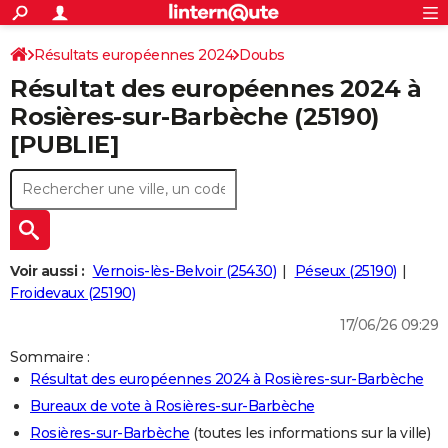
ACTUALITÉS
Connexion
S'inscrire
Résultats européennes 2024
Doubs
Rechercher
Société
Education
Villes
Politique
Faits Divers
Monde
+
SPORT
Résultat des européennes 2024 à
Football
Cyclisme
Forum
Coupe du monde 2026
Tennis
Rugby
CULTURE
Rosières-sur-Barbèche (25190)
[PUBLIE]
TNT
Cinéma
Musique
Programme TV
Streaming
Sorties cinéma
+
FINANCE
Impôts
Immobilier
Banque
Crédit
Retraite
Epargne
Risques naturels par ville
Assurance
AUTO
Réserver un essai
Berlines
Forum auto
Essais
Citadines
SUV
+
HIGH-TECH
Meilleur smartphone
Ordinateurs
Guide high-tech
Mobiles
Internet
Jeux vidéo
+
BRICOLAGE
Voir aussi :
Vernois-lès-Belvoir (25430)
Péseux (25190)
Froidevaux (25190)
Aménagement intérieur
Cuisine
Jardinage
+
Forum
Extérieur
Salle de bains
Rangement
WEEK-END
17/06/26 09:29
Escapades
Expositions
Week-end nature
Guides de France
Patrimoine
Musées
+
LIFESTYLE
Sommaire :
Résultat des européennes 2024 à Rosières-sur-Barbèche
Bien-être
Mode
+
Art de vivre
Loisirs
Modes de vie
SANTE
Bureaux de vote à Rosières-sur-Barbèche
Guide de la santé
Médicaments
+
Alimentation
Maladies
Sommeil
VOYAGE
Rosières-sur-Barbèche
(toutes les informations sur la ville)