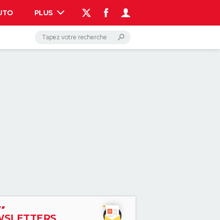
UTO
PLUS
AUTO
HIGH-TECH
BRICOLAGE
WEEK-END
LIFESTYLE
SANTE
VOYAGE
PHOTO
GUIDES D'ACHAT
BONS PLANS
CARTE DE VOEUX
DICTIONNAIRE
PROGRAMME TV
COPAINS D'AVANT
AVIS DE DÉCÈS
FORUM
Connexion
S'inscrire
Rechercher
SLETTERS