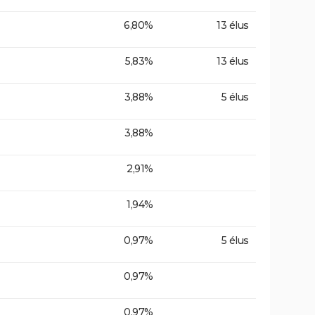
6,80%
13 élus
5,83%
13 élus
3,88%
5 élus
3,88%
2,91%
1,94%
0,97%
5 élus
0,97%
0,97%