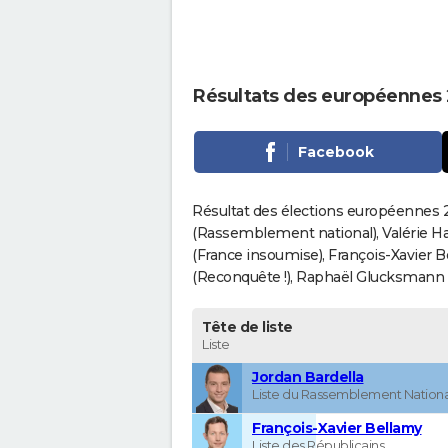
Résultats des européennes 
Facebook
Résultat des élections européennes 2
(Rassemblement national), Valérie H
(France insoumise), François-Xavier 
(Reconquête !), Raphaël Glucksmann (Pa
Tête de liste
Liste
Jordan Bardella
Liste du Rassemblement Nationa
François-Xavier Bellamy
Liste des Républicains