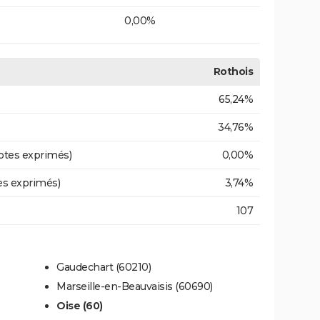
0,00%
Rothois
65,24%
34,76%
otes exprimés)
0,00%
es exprimés)
3,74%
107
Gaudechart (60210)
Marseille-en-Beauvaisis (60690)
Oise (60)